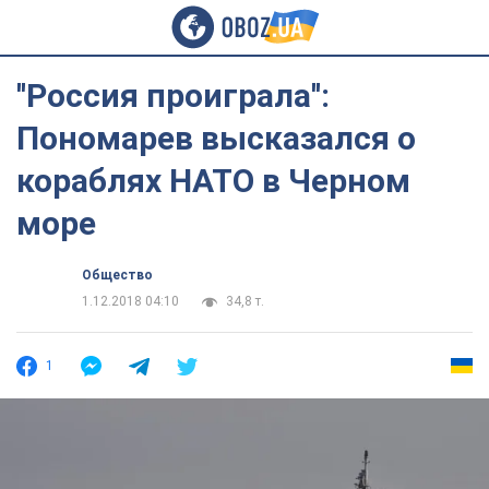
''Россия проиграла'':
Пономарев высказался о
кораблях НАТО в Черном
море
Общество
1.12.2018 04:10
34,8 т.
1