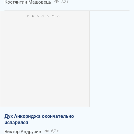
Костянтин Машовець
7,0 т.
Дух Анкориджа окончательно
испарился
Виктор Андрусив
6,7 т.