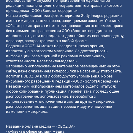
исследования – служебные произведения журналистов
редакции, исключительные имущественные права на которые
принадлежат ООО «Золотая середина».
На все опубликованные фотоматериалы Getty Images редакция
имеет имущественные права, защищаемые законом Украины
«Об авторских правах и смежных правах», никто не имеет права
без письменного разрешения ООО «Золотая середина» их
использовать, они не подлежат дальнейшему воспроизводству,
переводу, распространению в любой форме.
Редакция OBOZ.UA может не разделять точку зрения,
изложенную в авторском материале. За достоверность
информации, размещенной в рекламных материалах,
ответственность несет рекламодатель.
Запрещено использование материалов размещенных на этом
сайте, даже с указанием гиперссылки на страницу этого сайта,
логотипа OBOZ.UA или любого другого упоминания, но без
письменного разрешения Редакции/ООО «Золотая середина»
Незаконным использованием материалов будет считаться:
любое копирование, публикация, перепечатка, последующее
распространение, использование, переработка с
использованием, включением в состав других материалов,
распространение, адаптация, перевод и другие подобные
изменения материала.
Название онлайн медиа — «OBOZ.UA»
- субъект в сфере онлайн медиа;