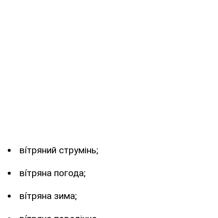
вíтряний струмінь;
вíтряна погода;
вíтряна зима;