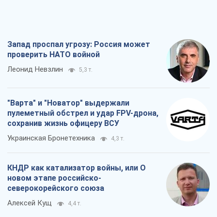
Запад проспал угрозу: Россия может
проверить НАТО войной
Леонид Невзлин
5,3 т.
"Варта" и "Новатор" выдержали
пулеметный обстрел и удар FPV-дрона,
сохранив жизнь офицеру ВСУ
Украинская Бронетехника
4,3 т.
КНДР как катализатор войны, или О
новом этапе российско-
северокорейского союза
Алексей Кущ
4,4 т.