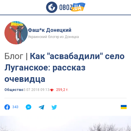
Фаш*к Донецкий
Украинский блогер из Донецка
Блог |
Как "асвабадили" село
Луганское: рассказ
очевидца
Общество
3.07.2018 09:13
259,2 т.
343