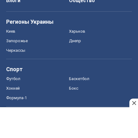
Блоги
Общество
Регионы Украины
Киев
Харьков
Запорожье
Днепр
Черкассы
Спорт
Футбол
Баскетбол
Хоккей
Бокс
Формула-1
Моя школа
ГДЗ
Учебники
Онлайн уроки
ДПА