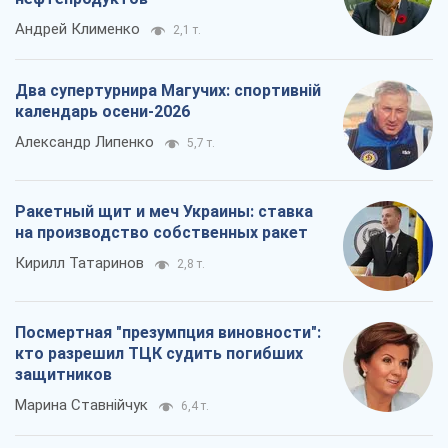
Андрей Клименко
2,1 т.
Два супертурнира Магучих: спортивній
календарь осени-2026
Александр Липенко
5,7 т.
Ракетный щит и меч Украины: ставка
на производство собственных ракет
Кирилл Татаринов
2,8 т.
Посмертная "презумпция виновности":
кто разрешил ТЦК судить погибших
защитников
Марина Ставнійчук
6,4 т.