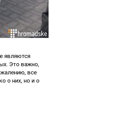
не являются
ых. Это важно,
ожалению, все
о о них, но и о