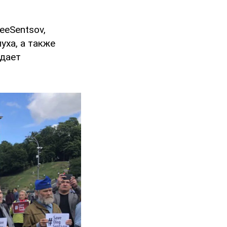
eeSentsov,
уха, а также
едает