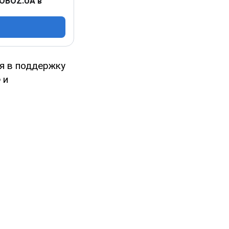
 OBOZ.UA в
ия в поддержку
 и