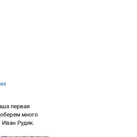
ких
аша первая
 соберем много
 Иван Рудяк.