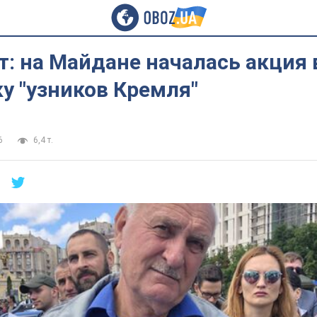
: на Майдане началась акция 
у "узников Кремля"
6
6,4 т.