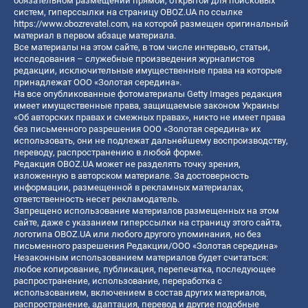
обязательном размещении прямой, открытой для поисковых
систем, гиперссылки на страницу OBOZ.UA по ссылке
https://www.obozrevatel.com
, на которой размещен оригинальный
материал в первом абзаце материала.
Все материалы на этом сайте, в том числе интервью, статьи,
исследования – служебные произведения журналистов
редакции, исключительные имущественные права на которые
принадлежат ООО «Золотая середина».
На все опубликованные фотоматериалы Getty Images редакция
имеет имущественные права, защищаемые законом Украины
«Об авторских правах и смежных правах», никто не имеет права
без письменного разрешения ООО «Золотая середина» их
использовать, они не подлежат дальнейшему воспроизводству,
переводу, распространению в любой форме.
Редакция OBOZ.UA может не разделять точку зрения,
изложенную в авторском материале. За достоверность
информации, размещенной в рекламных материалах,
ответственность несет рекламодатель.
Запрещено использование материалов размещенных на этом
сайте, даже с указанием гиперссылки на страницу этого сайта,
логотипа OBOZ.UA или любого другого упоминания, но без
письменного разрешения Редакции/ООО «Золотая середина»
Незаконным использованием материалов будет считаться:
любое копирование, публикация, перепечатка, последующее
распространение, использование, переработка с
использованием, включением в состав других материалов,
распространение, адаптация, перевод и другие подобные