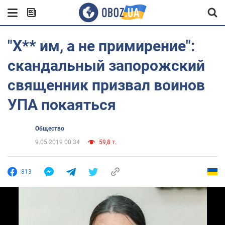
"Х** им, а не примирение":
скандальный запорожский
священник призвал воинов
УПА покаяться
Общество
9.05.2019 00:34
59,8 т.
813