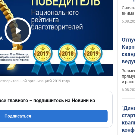
"агр
Сначал
внима
6.08.20
Play Video
Отпу
Карп
скан
вед
несп
Знаме
захе
пряму
и расс
6.08.20
рсе главного – подпишитесь на Новини на
"Дин
стар
Подписаться
квал
конф