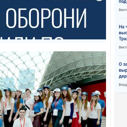
под
кри
Викт
лог
На 
выс
Тра
Викт
О з
выр
дер
что
Влад
Тер