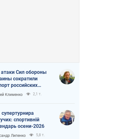
 атаки Сил обороны
аины сократили
порт российских
тепродуктов
2,1 т.
ей Клименко
 супертурнира
учих: спортивній
ендарь осени-2026
5,8 т.
сандр Липенко