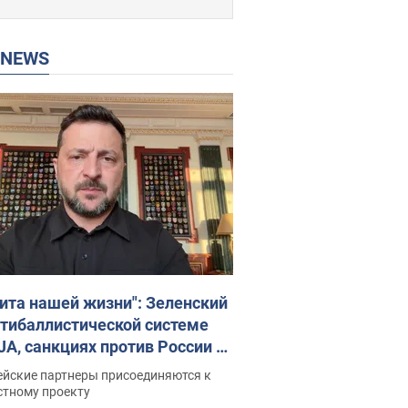
P NEWS
ита нашей жизни": Зеленский
нтибаллистической системе
JA, санкциях против России и
ержке аграриев. Видео
ейские партнеры присоединяются к
стному проекту