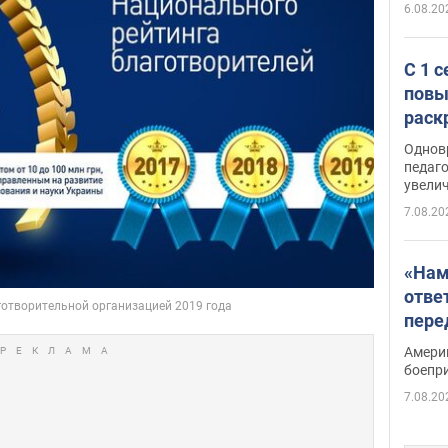
6.08.20
С 1 
повы
раск
Однов
педаг
увелич
7.08.20
«Нам
отве
пере
Patri
Амери
боепр
7.08.20