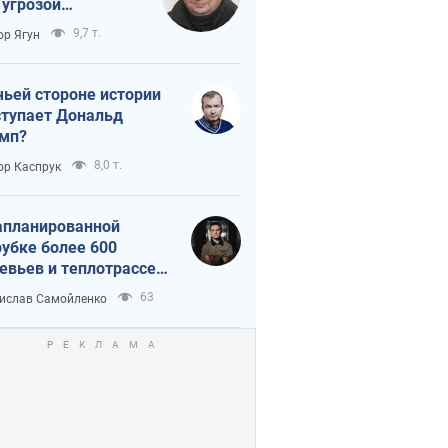
 угрозой
тическая
9,7 т.
ор Ягун
истика
чьей стороне истории
тупает Дональд
мп?
8,0 т.
ор Каспрук
апланированной
убке более 600
евьев и теплотрассе:
 происходит на
63
ислав Самойленко
емках в Киеве