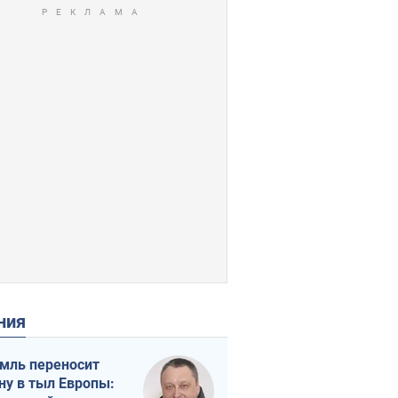
ения
мль переносит
ну в тыл Европы: