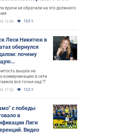
ессивном" раке
а врачи не обратили на это должного
ния
15,5 т.
26 12:46
ск Леси Никитюк в
атах обернулся
далом: почему
ущую
раведливо
нитость вышла на
йтили
ю коммуникацию в сети
тавила все точки над "i"
12,3 т.
26 17:32
амо" с победы
товало в
ификации Лиги
еренций. Видео