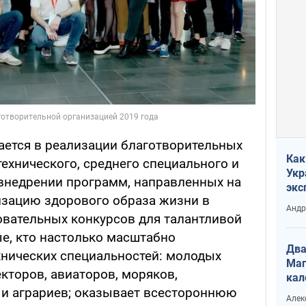
ается в реализации благотворительных
Как
ехнического, среднего специального и
Укр
внедрении программ, направленных на
экс
изацию здорового образа жизни в
неф
Андр
овательных конкурсов для талантливой
е, кто настолько масштабно
Два
хнических специальностей: молодых
Маг
кторов, авиаторов, моряков,
кал
и аграриев; оказывает всестороннюю
Алек