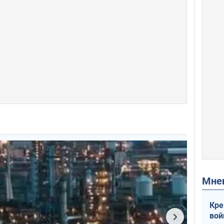
Мн
Кре
вой