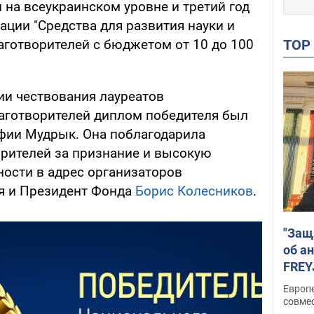
 на всеукраинском уровне и третий год
ации "Средства для развития науки и
TO
аготворителей с бюджетом от 10 до 100
и чествования лауреатов
аготворителей диплом победителя был
фии Мудрык. Она поблагодарила
рителей за признание и высокую
ности в адрес организаторов
я и Президент Фонда
Борис Колесников
.
"Защ
об а
FREY
подд
Европ
совме