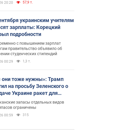
57,9 т.
26 20:20
сентября украинским учителям
сят зарплаты: Корецкий
рыл подробности
ременно с повышением зарплат
огам правительство объявило об
ении студенческих стипендий
1,3 т.
26 00:29
 они тоже нужны»: Трамп
тил на просьбу Зеленского о
даче Украине ракет для
ot
канские запасы отдельных видов
ипасов ограничены
315
26 00:59