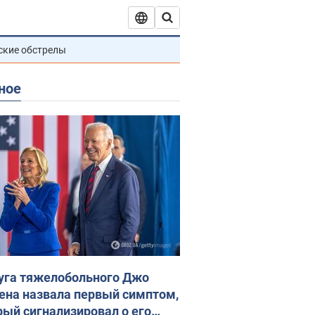
ские обстрелы
ное
уга тяжелобольного Джо
ена назвала первый симптом,
рый сигнализировал о его