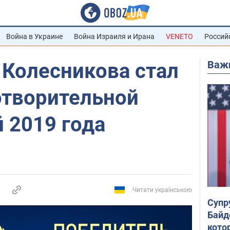
Война в Украине
Война Израиля и Ирана
VENETO
Россий
Важ
 Колесникова стал
отворительной
 2019 года
Читати українською
Супр
Байд
кото