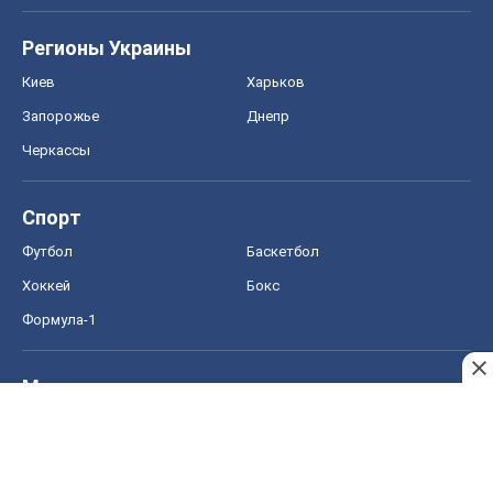
Регионы Украины
Киев
Харьков
Запорожье
Днепр
Черкассы
Спорт
Футбол
Баскетбол
Хоккей
Бокс
Формула-1
Моя школа
ГДЗ
Учебники
Онлайн уроки
ДПА
ЗНО
НМТ