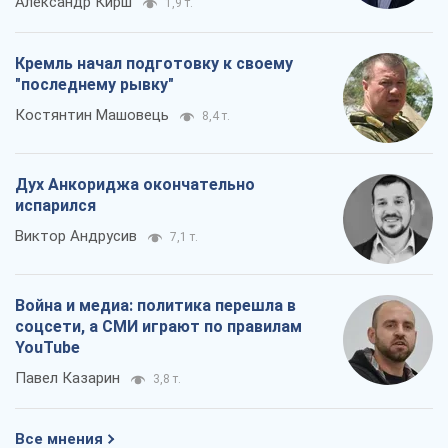
Александр Кирш
1,9 т.
Кремль начал подготовку к своему
"последнему рывку"
Костянтин Машовець
8,4 т.
Дух Анкориджа окончательно
испарился
Виктор Андрусив
7,1 т.
Война и медиа: политика перешла в
соцсети, а СМИ играют по правилам
YouTube
Павел Казарин
3,8 т.
Все мнения