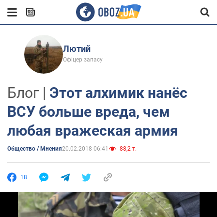
Лютий
Офіцер запасу
Блог |
Этот алхимик нанёс
ВСУ больше вреда, чем
любая вражеская армия
Общество / Мнения
20.02.2018 06:41
88,2 т.
18