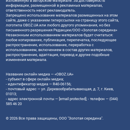
изложенную в авторском материале. За достоверность
информации, размещенной в рекламных материалах,
ответственность несет рекламодатель.
Запрещено использование материалов размещенных на этом
сайте, даже с указанием гиперссылки на страницу этого сайта,
логотипа OBOZ.UA или любого другого упоминания, но без
письменного разрешения Редакции/ООО «Золотая середина»
Незаконным использованием материалов будет считаться:
любое копирование, публикация, перепечатка, последующее
распространение, использование, переработка с
использованием, включением в состав других материалов,
распространение, адаптация, перевод и другие подобные
изменения материала.
Название онлайн медиа — «OBOZ.UA»
- субъект в сфере онлайн медиа;
- идентификатор медиа — R40-06156;
- почтовый адрес — ул. Деревообрабатывающая, д. 7, г. Киев,
01013;
- адрес электронной почты —
[email protected]
; - телефон — (044)
585 46 20
© 2026 Все права защищены, ООО "Золотая середина".