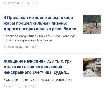
8.08.2026 05:10
1,7 т.
В Прикарпатье после аномальной
жары прошел сильный ливень:
дороги превратились в реки. Видео
Непогода обрушилась на Ивано-Франковскую
область и курортный Буковель
8 часов назад
18,3 т.
Женщине начислили 729 тыс. грн
долга за газ из-за показаний
неисправного счетчика: судья
вынес неожиданное решение
Нужно ли платить долг из-за доначисления
3 часа назад
30,2 т.