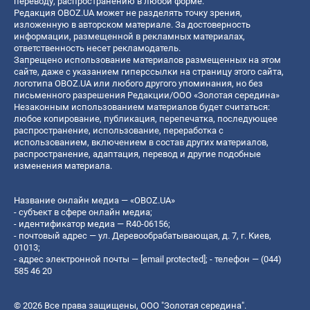
переводу, распространению в любой форме.
Редакция OBOZ.UA может не разделять точку зрения,
изложенную в авторском материале. За достоверность
информации, размещенной в рекламных материалах,
ответственность несет рекламодатель.
Запрещено использование материалов размещенных на этом
сайте, даже с указанием гиперссылки на страницу этого сайта,
логотипа OBOZ.UA или любого другого упоминания, но без
письменного разрешения Редакции/ООО «Золотая середина»
Незаконным использованием материалов будет считаться:
любое копирование, публикация, перепечатка, последующее
распространение, использование, переработка с
использованием, включением в состав других материалов,
распространение, адаптация, перевод и другие подобные
изменения материала.
Название онлайн медиа — «OBOZ.UA»
- субъект в сфере онлайн медиа;
- идентификатор медиа — R40-06156;
- почтовый адрес — ул. Деревообрабатывающая, д. 7, г. Киев,
01013;
- адрес электронной почты —
[email protected]
; - телефон — (044)
585 46 20
© 2026 Все права защищены, ООО "Золотая середина".