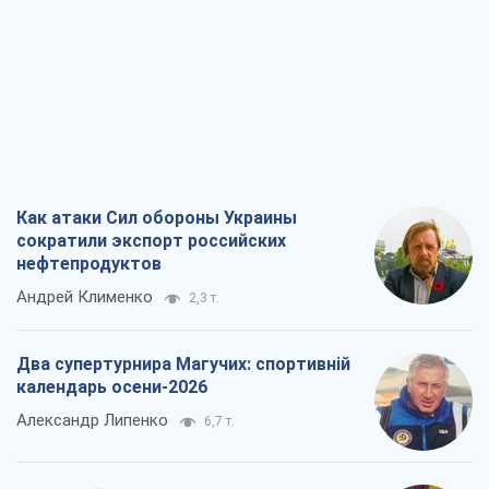
Два супертурнира Магучих: спортивній
календарь осени-2026
Александр Липенко
6,7 т.
Ракетный щит и меч Украины: ставка
на производство собственных ракет
Кирилл Татаринов
3,1 т.
Посмертная "презумпция виновности":
кто разрешил ТЦК судить погибших
защитников
Марина Ставнійчук
7,0 т.
Все мнения