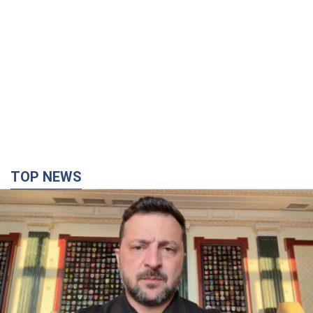
"Защита нашей жизни": Зеленский об
антибаллистической системе FREYJA,
санкциях против России и поддержке аграриев.
Видео
Европейские партнеры присоединяются к совместному
проекту
10 годин тому
73,4 т.
С 1 сентября украинским учителям повысят
зарплаты: Корецкий раскрыл подробности