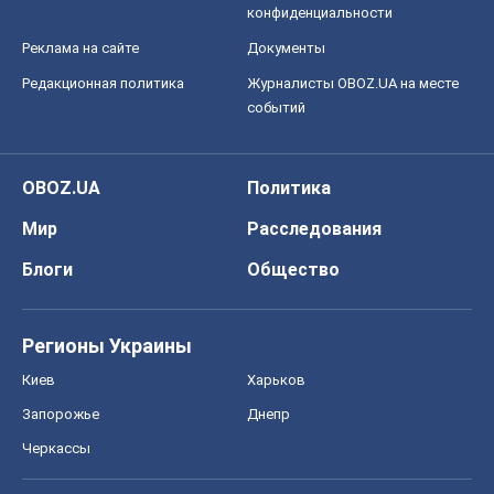
Регионы Украины
Киев
Харьков
Запорожье
Днепр
Черкассы
Спорт
Футбол
Баскетбол
Хоккей
Бокс
Формула-1
Моя школа
ГДЗ
Учебники
Онлайн уроки
ДПА
ЗНО
НМТ