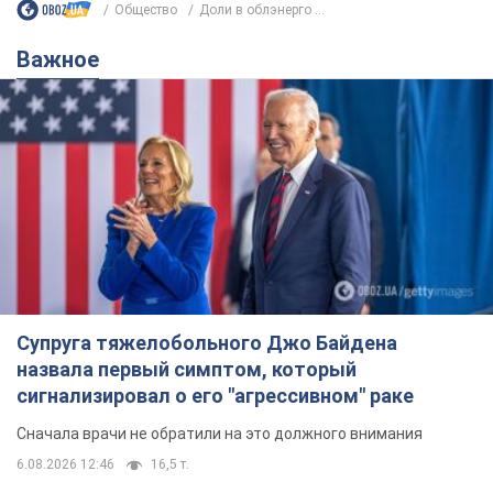
Супруга тяжелобольного Джо Байдена
назвала первый симптом, который
сигнализировал о его "агрессивном" раке
Сначала врачи не обратили на это должного внимания
6.08.2026 12:46
16,5 т.
Отпуск Леси Никитюк в Карпатах
обернулся скандалом: почему
ведущую несправедливо захейтили
Знаменитость вышла на прямую
коммуникацию в сети и расставила все точки
над "i"
6.08.2026 17:32
13,2 т.
"Динамо" с победы стартовало в
квалификации Лиги конференций.