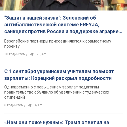
Одновременно с повышением зарплат педагогам
правительство объявило об увеличении студенческих
стипендий
6 годин тому
4,1 т.
«Нам они тоже нужны»: Трамп ответил на
просьбу Зеленского о передаче Украине ракет
для Patriot
Американские запасы отдельных видов боеприпасов
ограничены
5 годин тому
1,3 т.