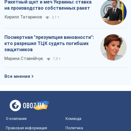
О компании
Команда
Правовая информация
Политика
конфиденциальности
Реклама на сайте
Документы
Редакционная политика
Журналисты OBOZ.UA на месте
событий
OBOZ.UA
Политика
Мир
Расследования
Блоги
Общество