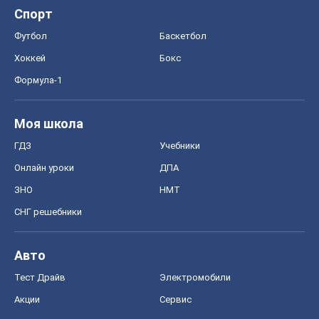
СНГ решебники
Авто
Тест Драйв
Электромобили
Акции
Сервис
Food Oboz
Рецепты
Напитки
Диеты
Экономика
Рынки и компании
Mакроэкономика
MedOboz