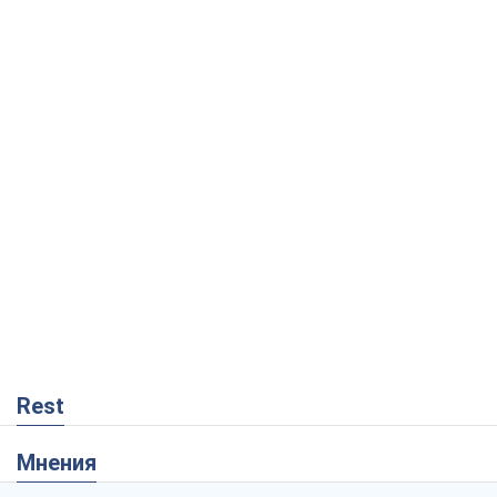
Rest
Мнения
Кремль переносит войну в тыл Европы:
под угрозой критическая логистика
Виктор Ягун
10,2 т.
На чьей стороне истории выступает
Дональд Трамп?
Виктор Каспрук
8,5 т.
О запланированной вырубке более 600