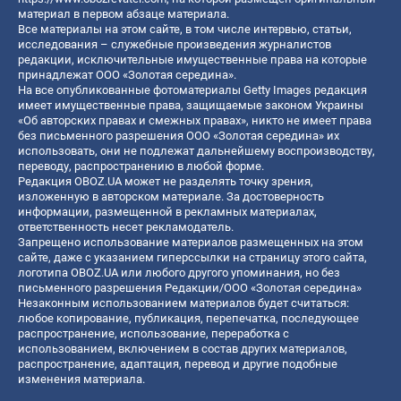
материал в первом абзаце материала.
Все материалы на этом сайте, в том числе интервью, статьи,
исследования – служебные произведения журналистов
редакции, исключительные имущественные права на которые
принадлежат ООО «Золотая середина».
На все опубликованные фотоматериалы Getty Images редакция
имеет имущественные права, защищаемые законом Украины
«Об авторских правах и смежных правах», никто не имеет права
без письменного разрешения ООО «Золотая середина» их
использовать, они не подлежат дальнейшему воспроизводству,
переводу, распространению в любой форме.
Редакция OBOZ.UA может не разделять точку зрения,
изложенную в авторском материале. За достоверность
информации, размещенной в рекламных материалах,
ответственность несет рекламодатель.
Запрещено использование материалов размещенных на этом
сайте, даже с указанием гиперссылки на страницу этого сайта,
логотипа OBOZ.UA или любого другого упоминания, но без
письменного разрешения Редакции/ООО «Золотая середина»
Незаконным использованием материалов будет считаться:
любое копирование, публикация, перепечатка, последующее
распространение, использование, переработка с
использованием, включением в состав других материалов,
распространение, адаптация, перевод и другие подобные
изменения материала.