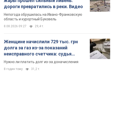
жары прошел сильный ливень:
дороги превратились в реки. Видео
Непогода обрушилась на Ивано-Франковскую
область и курортный Буковель
8.08.2026 09:27
29,4 т.
Женщине начислили 729 тыс. грн
долга за газ из-за показаний
неисправного счетчика: судья
вынес неожиданное решение
Нужно ли платить долг из-за доначисления
8 годин тому
31,2 т.