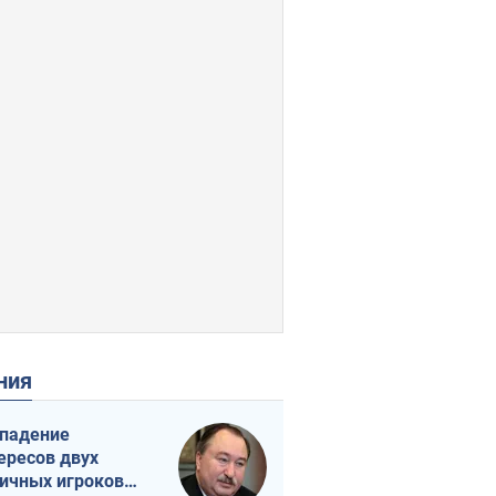
ения
падение
ересов двух
ичных игроков