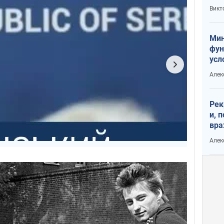
или
Викт
Тра
Мин
фун
усл
вое
Алек
Рек
и, 
вра
Диа
Алек
тре