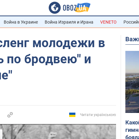
Война в Украине
Война Израиля и Ирана
VENETO
Россий
Важ
сленг молодежи в
ь по бродвею" и
е"
Читати українською
Како
гимн
боял