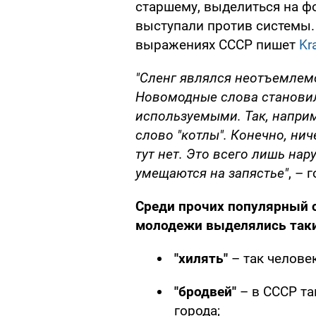
старшему, выделиться на ф
выступали против системы.
выражениях СССР пишет
Kr
"Cленг являлся неотъемлем
Новомодные слова станови
используемыми. Так, наприм
слово "котлы". Конечно, ни
тут нет. Это всего лишь нар
умещаются на запястье"
, – 
Среди прочих популярный с
молодежи выделялись таки
"хилять"
– так человек
"бродвей"
– в СССР та
города;