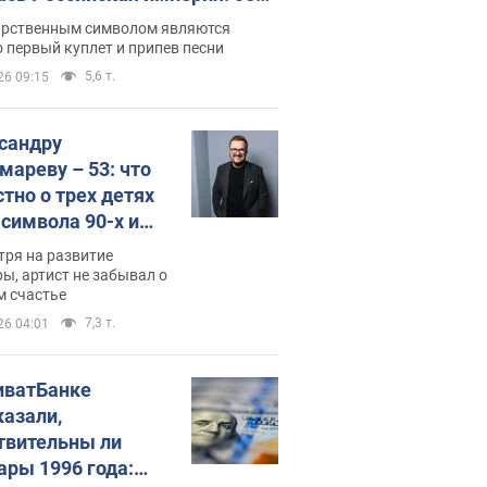
 не рассказывают в школе
арственным символом являются
 первый куплет и припев песни
5,6 т.
26 09:15
сандру
мареву – 53: что
стно о трех детях
-символа 90-х и
они выглядят
тря на развитие
ы, артист не забывал о
м счастье
7,3 т.
26 04:01
иватБанке
казали,
твительны ли
ары 1996 года: