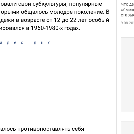
прин
овали свои субкультуры, популярные
Что де
обме
обмен
оторыми общалось молодое поколение. В
стары
таки
одежи в возрасте от 12 до 22 лет особый
9.08.20
ровался в 1960-1980-х годах.
идео дня
алось противопоставлять себя