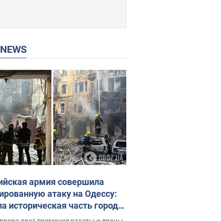
P NEWS
ийская армия совершила
ированную атаку на Одессу:
ла историческая часть города,
 пострадавшие. Фото и видео
ррора враг применил ракеты и дроны