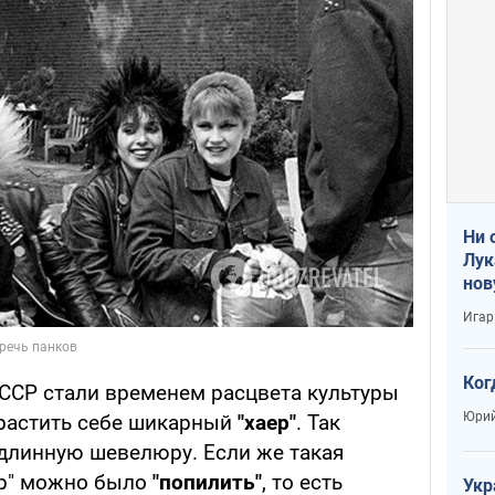
Ни 
Лук
нов
Игар
Ког
СССР стали временем расцвета культуры
Юрий
трастить себе шикарный
"хаер"
. Так
длинную шевелюру. Если же такая
аер" можно было
"попилить"
, то есть
Укр