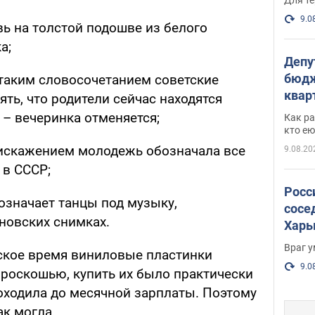
9.0
вь на толстой подошве из белого
а;
Депу
бюдж
таким словосочетанием советские
кварт
ять, что родители сейчас находятся
парл
– вечеринка отменяется;
Как ра
и гд
кто ею
 искажением молодежь обозначала все
9.08.20
 в СССР;
Росс
означает танцы под музыку,
сосе
новских снимках.
Харь
пост
Враг 
тское время виниловые пластинки
9.0
роскошью, купить их было практически
оходила до месячной зарплаты. Поэтому
к могла.