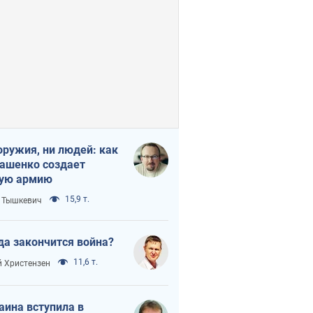
оружия, ни людей: как
ашенко создает
ую армию
15,9 т.
 Тышкевич
да закончится война?
11,6 т.
 Христензен
аина вступила в