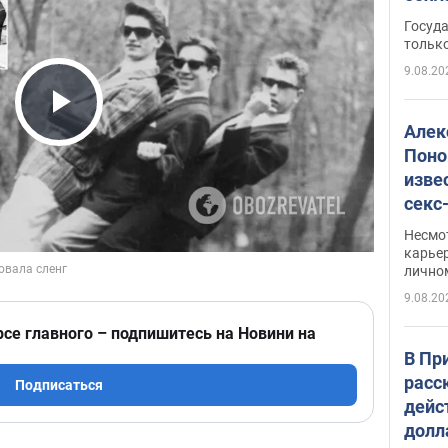
этом
Госуд
только
9.08.20
Play Video
Алек
Поно
изве
секс
как 
Несмо
карьер
лично
9.08.20
рсе главного – подпишитесь на Новини на
В Пр
расс
Подписаться
дейс
долл