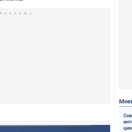
Мн
Сов
инт
цин