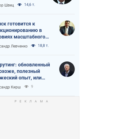
 тайный план
14,6 т.
ор Швец
мпа и Путина?
ск готовится к
кционированию в
овиях масштабного
нного кризиса
18,8 т.
сандр Левченко
рутинг: обновленный
похоже, полезный
жеский опыт, или
лектика
9
сандр Кирш
бовательной трусости