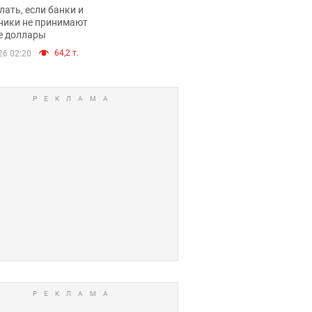
имают ли
лать, если банки и
нники и банки
ники не принимают
е доллары
е купюры
64,2 т.
26 02:20