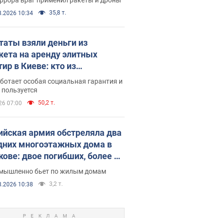
35,8 т.
8.2026 10:34
таты взяли деньги из
ета на аренду элитных
ир в Киеве: кто из
аментариев просил средства
ботает особая социальная гарантия и
е поселился
 пользуется
50,2 т.
26 07:00
ийская армия обстреляла два
дних многоэтажных дома в
кове: двое погибших, более 20
радавших
умышленно бьет по жилым домам
3,2 т.
8.2026 10:38