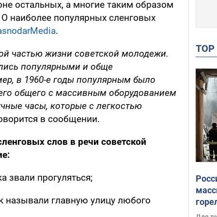
оне остальных, а многие таким образом
 О наиболее популярных сленговых
asnodarMedia
.
TO
ой частью жизни советской молодежи.
лись популярными и обще
ер, в 1960-е годы популярным было
чего общего с массивным оборудованием
учные часы, которые с легкостью
говорится в сообщении.
ленговых слов в речи советской
е:
а звали прогуляться;
Росс
масс
к называли главную улицу любого
горе
есть
Для те