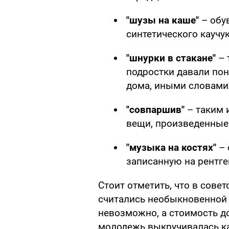
"шузы на каше"
– обу
синтетического каучук
"шнурки в стакане"
– 
подростки давали пон
дома, иными словами 
"совпаршив"
– таким
вещи, произведенные
"музыка на костях"
– 
записанную на рентге
Стоит отметить, что в сове
считались необыкновенной 
невозможно, а стоимость д
молодежь выкручивалась ка