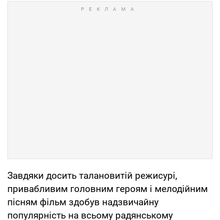
Завдяки досить талановитій режисурі,
привабливим головним героям і мелодійним
пісням фільм здобув надзвичайну
популярність на всьому радянському