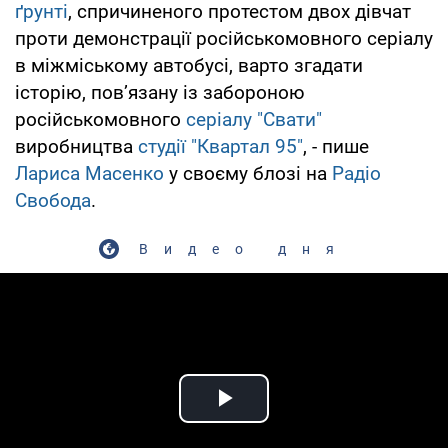
ґрунті
, спричиненого протестом двох дівчат
проти демонстрації російськомовного серіалу
в міжміському автобусі, варто згадати
історію, пов’язану із забороною
російськомовного
серіалу "Свати"
виробництва
студії "Квартал 95"
, - пише
Лариса Масенко
у своєму блозі на
Радіо
Свобода
.
Видео дня
Play Video