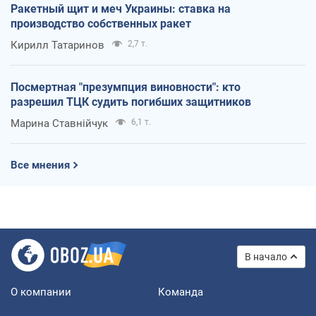
Ракетный щит и меч Украины: ставка на
производство собственных ракет
Кирилл Татаринов
2,7 т.
Посмертная "презумпция виновности": кто
разрешил ТЦК судить погибших защитников
Марина Ставнійчук
6,1 т.
Все мнения
В начало
О компании
Команда