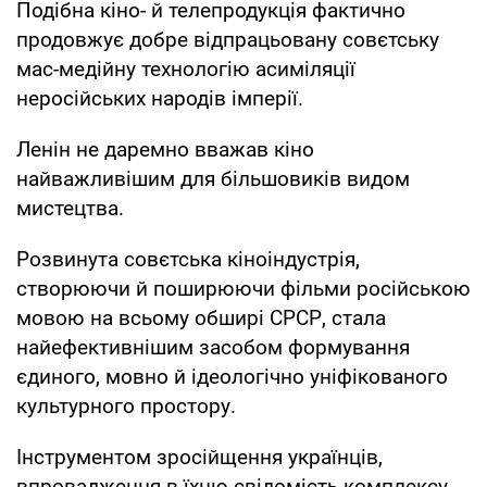
Подібна кіно- й телепродукція фактично
продовжує добре відпрацьовану совєтську
мас-медійну технологію асиміляції
неросійських народів імперії.
Ленін не даремно вважав кіно
найважливішим для більшовиків видом
мистецтва.
Розвинута совєтська кіноіндустрія,
створюючи й поширюючи фільми російською
мовою на всьому обширі СРСР, стала
найефективнішим засобом формування
єдиного, мовно й ідеологічно уніфікованого
культурного простору.
Інструментом зросійщення українців,
впровадження в їхню свідомість комплексу