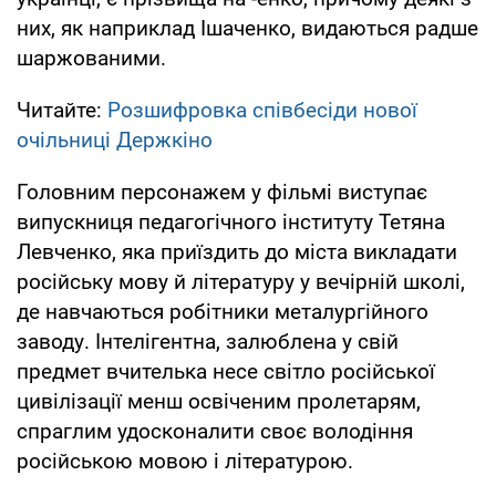
них, як наприклад Ішаченко, видаються радше
шаржованими.
Читайте:
Розшифровка співбесіди нової
очільниці Держкіно
Головним персонажем у фільмі виступає
випускниця педагогічного інституту Тетяна
Левченко, яка приїздить до міста викладати
російську мову й літературу у вечірній школі,
де навчаються робітники металургійного
заводу. Інтелігентна, залюблена у свій
предмет вчителька несе світло російської
цивілізації менш освіченим пролетарям,
спраглим удосконалити своє володіння
російською мовою і літературою.