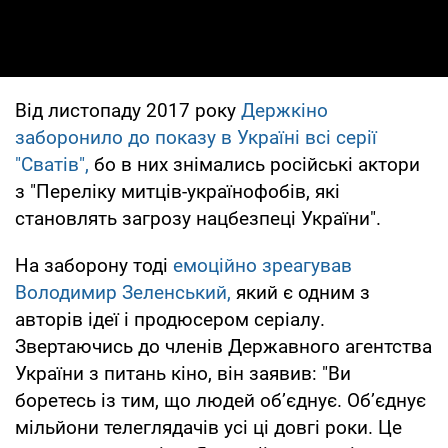
Від листопаду 2017 року
Держкіно
заборонило до показу в Україні всі серії
"Сватів",
бо в них знімались російські актори
з "Переліку митців-українофобів, які
становлять загрозу нацбезпеці України".
На заборону тоді
емоційно зреагував
Володимир Зеленський,
який є одним з
авторів ідеї і продюсером серіалу.
Звертаючись до членів Державного агентства
України з питань кіно, він заявив: "Ви
боретесь із тим, що людей об’єднує. Об’єднує
мільйони телеглядачів усі ці довгі роки. Це