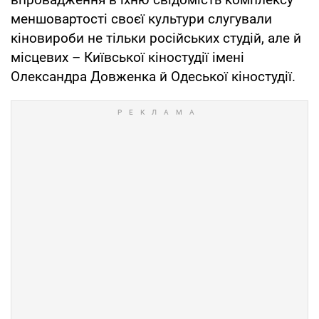
меншовартості своєї культури слугували
кіновироби не тільки російських студій, але й
місцевих – Київської кіностудії імені
Олександра Довженка й Одеської кіностудії.