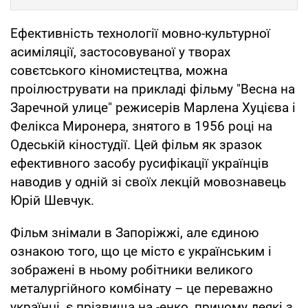
Ефективність технології мовно-культурної
асиміляції, застосовуваної у творах
совєтського кіномистецтва, можна
проілюструвати на прикладі фільму "Весна на
Заречной улице" режисерів Марлена Хуцієва і
Фелікса Миронера, знятого в 1956 році на
Одеській кіностудії. Цей фільм як зразок
ефективного засобу русифікації українців
наводив у одній зі своїх лекцій мовознавець
Юрій Шевчук.
Фільм знімали в Запоріжжі, але єдиною
ознакою того, що це місто є українським і
зображені в ньому робітники великого
металургійного комбінату – це переважно
українці, є прізвища на -енко, причому деякі з