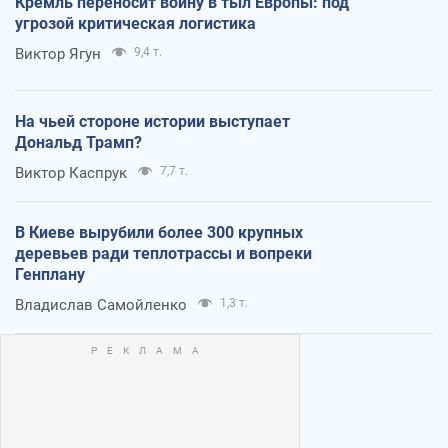
Кремль переносит войну в тыл Европы: под
угрозой критическая логистика
Виктор Ягун
9,4 т.
На чьей стороне истории выступает
Дональд Трамп?
Виктор Каспрук
7,7 т.
В Киеве вырубили более 300 крупных
деревьев ради теплотрассы и вопреки
Генплану
Владислав Самойленко
1,3 т.