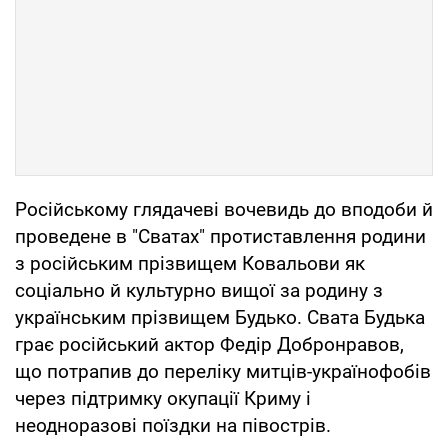
Російському глядачеві вочевидь до вподоби й
проведене в "Сватах" протиставлення родини
з російським прізвищем Ковальови як
соціально й культурно вищої за родину з
українським прізвищем Будько. Свата Будька
грає російський актор Федір Добронравов,
що потрапив до переліку митців-українофобів
через підтримку окупації Криму і
неодноразові поїздки на півострів.