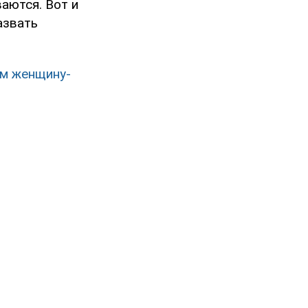
аются. Вот и
азвать
ом женщину-