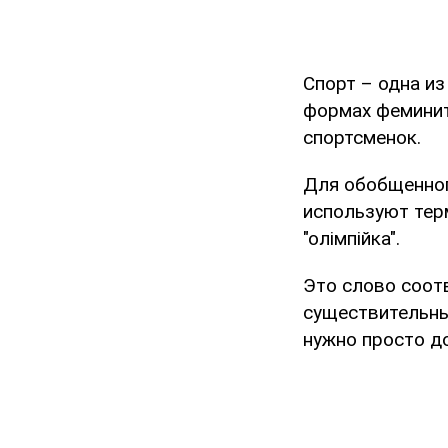
Спорт – одна из
формах феминит
спортсменок.
Для обобщенног
используют терм
"олімпійка".
Это слово соот
существительны
нужно просто д