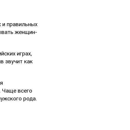
х и правильных
ывать женщин-
йских играх,
в звучит как
я
. Чаще всего
мужского рода.