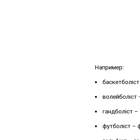
Например:
баскетболіст
волейболіст 
гандболіст – 
футболіст – 