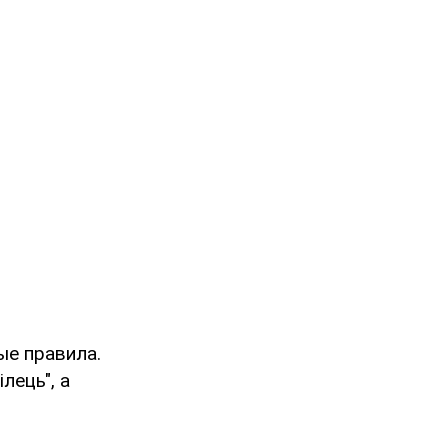
ые правила.
лець", а