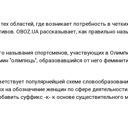
 тех областей, где возникает потребность в четки
ивов. OBOZ.UA рассказывает, как правильно наз
о называния спортсменов, участвующих в Олимпи
ин "олімпієць", образовавшийся от него феминити
ветствует популярнейшей схеме словообразовани
х на обозначение женщин по сфере деятельности
обавить суффикс -к- к основе существительного 