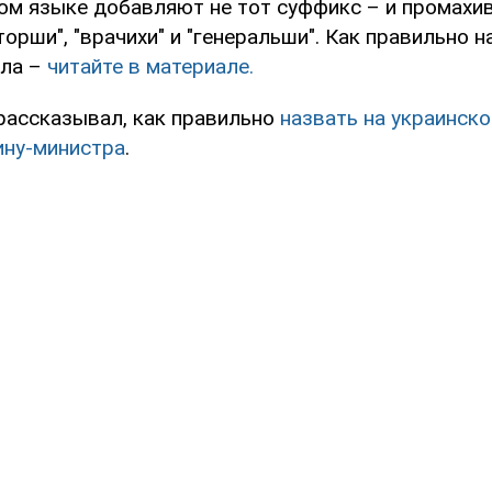
ом языке добавляют не тот суффикс – и промахив
орши", "врачихи" и "генеральши". Как правильно н
ала –
читайте в материале.
рассказывал, как правильно
назвать на украинск
ину-министра
.