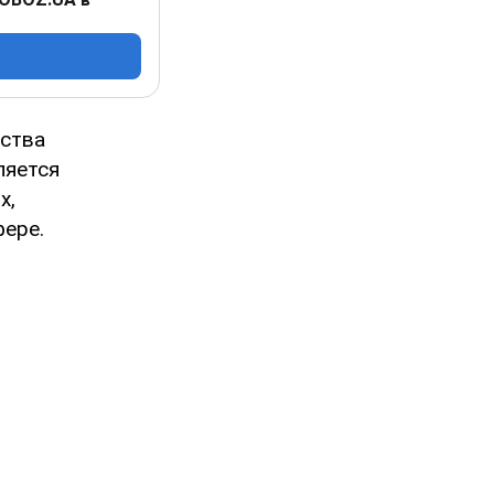
нства
ляется
х,
ере.