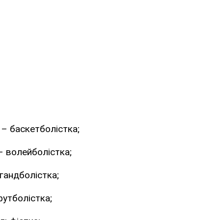
 – баскетболістка;
– волейболістка;
гандболістка;
футболістка;