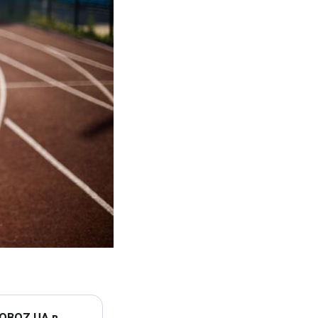
 OBOZ.UA в