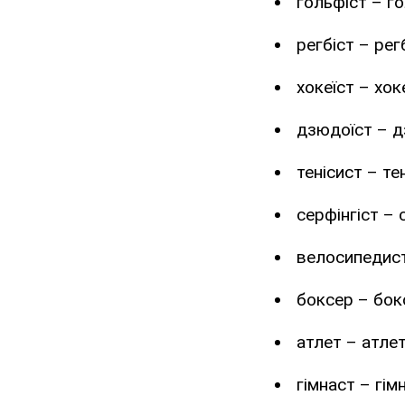
гольфіст – го
регбіст – рег
хокеїст – хок
дзюдоїст – д
тенісист – те
серфінгіст – 
велосипедист
боксер – бок
атлет – атлет
гімнаст – гім