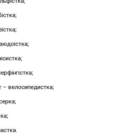
льфістка;
бістка;
еїстка;
зюдоїстка;
нісистка;
серфінгістка;
 – велосипедистка;
серка;
ка;
настка.