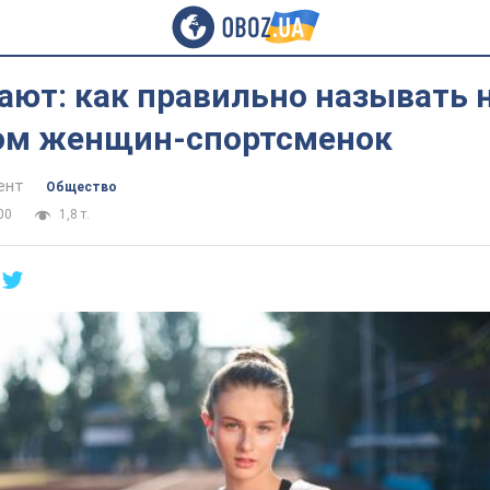
ают: как правильно называть 
ом женщин-спортсменок
ент
Общество
00
1,8 т.