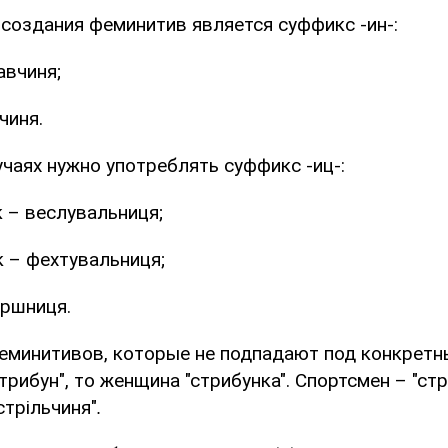
 создания феминитив является суффикс -ин-:
авчиня;
чиня.
чаях нужно употреблять суффикс -иц-:
 – веслувальниця;
 – фехтувальниця;
ершниця.
еминитивов, которые не подпадают под конкретн
трибун", то женщина "стрибунка". Спортсмен – "стрі
стрільчиня"
.