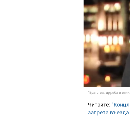
Читайте:
''Конц
запрета въезда