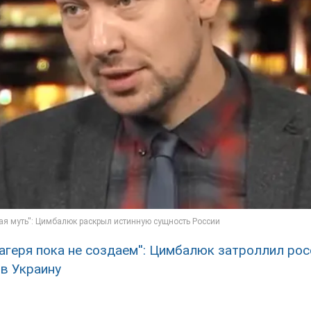
лагеря пока не создаем'': Цимбалюк затроллил рос
 в Украину