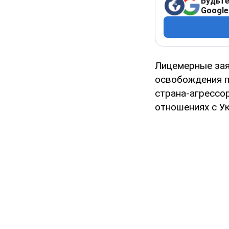
Будьте
Google
Лицемерные зая
освобождения п
страна-агрессо
отношениях с У