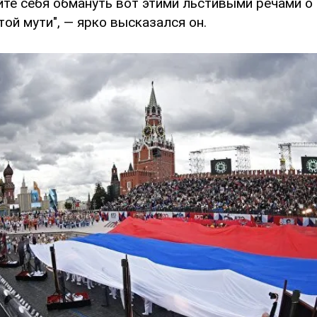
йте себя обмануть вот этими льстивыми речами о 
той мути", — ярко высказался он.