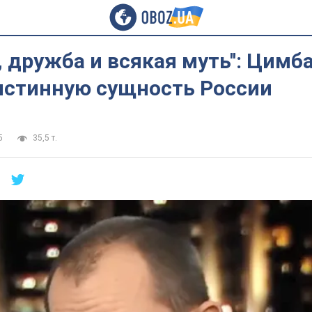
о, дружба и всякая муть'': Цим
истинную сущность России
5
35,5 т.