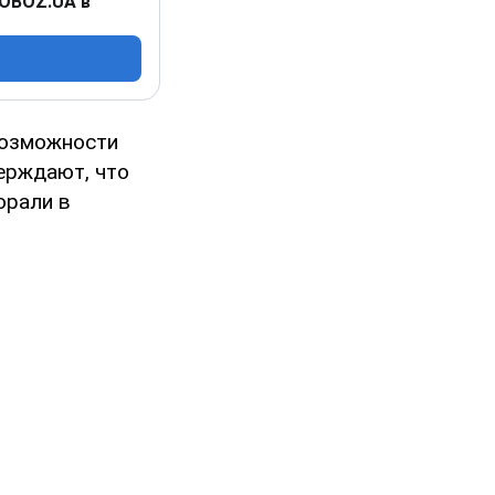
 OBOZ.UA в
возможности
ерждают, что
орали в