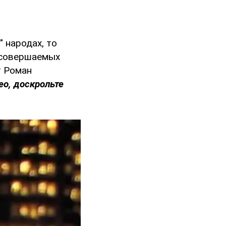
" народах, то
 совершаемых
т Роман
ео, доскрольте