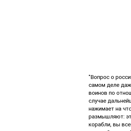
"Вопрос о росс
самом деле даже
воинов по отнош
случае дальнейш
нажимает на что
размышляют: эт
корабли, вы вс