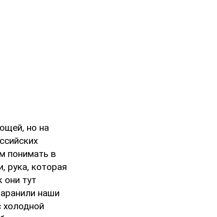
ющей, но на
оссийских
ем понимать в
, рука, которая
к они тут
таранили наши
с холодной