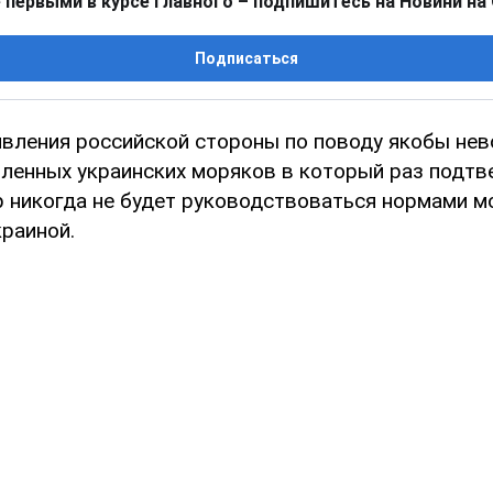
 первыми в курсе главного – подпишитесь на Новини на
Подписаться
вления российской стороны по поводу якобы не
ленных украинских моряков в который раз подтв
р никогда не будет руководствоваться нормами м
краиной.