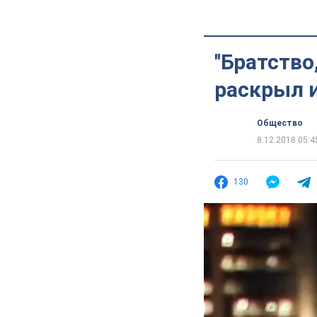
''Братств
раскрыл 
Общество
8.12.2018 05:4
130