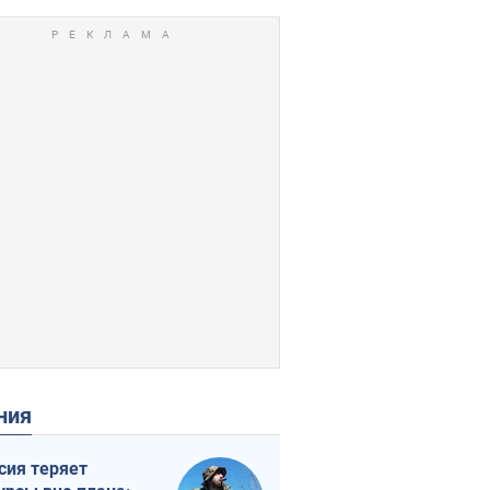
ения
сия теряет