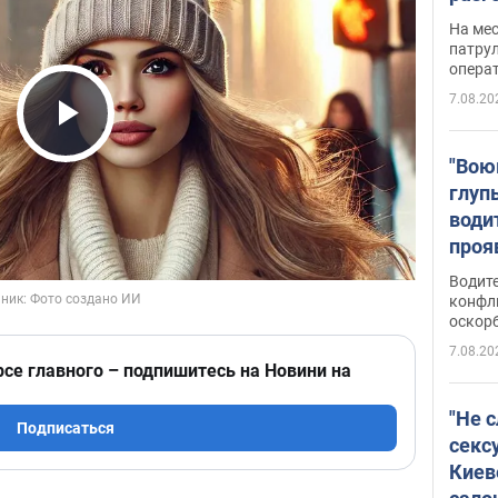
марш
На ме
адми
патрул
опера
Виде
7.08.20
Play Video
"Вою
глуп
води
проя
укра
Водите
попла
конфл
оскорб
Виде
7.08.20
рсе главного – подпишитесь на Новини на
"Не 
Подписаться
секс
Киев