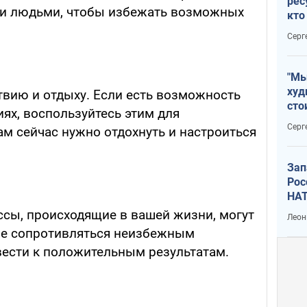
рес
ми людьми, чтобы избежать возможных
кто
дик
Серг
"Мы
худ
твию и отдыху. Если есть возможность
сто
ях, воспользуйтесь этим для
отч
Серг
ам сейчас нужно отдохнуть и настроиться
рак
Зап
Рос
НАТ
сы, происходящие в вашей жизни, могут
Леон
 не сопротивляться неизбежным
вести к положительным результатам.