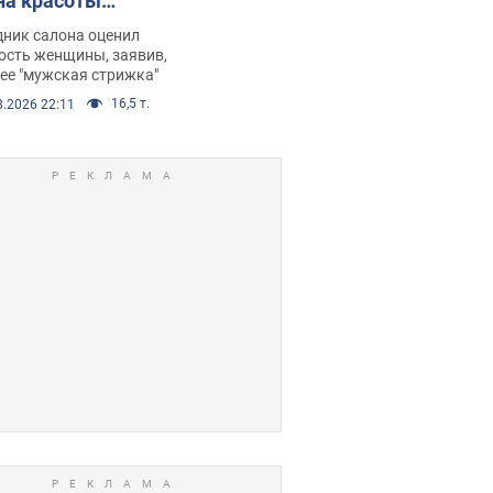
на красоты
рбил женщину
дник салона оценил
е химиотерапии,
ость женщины, заявив,
нее "мужская стрижка"
орелся скандал.
16,5 т.
8.2026 22:11