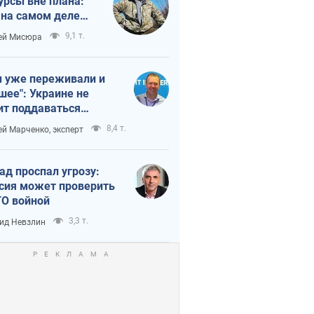
урсы вне плана:
 на самом деле
тует темп войны
9,1 т.
ей Мисюра
 уже переживали и
шее": Украине не
ит поддаваться
аянию из-за
8,4 т.
ей Марченко, эксперт
етного террора
ад проспал угрозу:
сия может проверить
О войной
3,3 т.
ид Невзлин