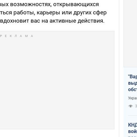
новых возможностях, открывающихся
ться работы, карьеры или других сфер
вдохновит вас на активные действия.
"Ва
выд
обс
дро
Укра
офи
3
КНД
вой