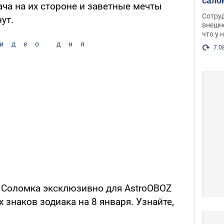
сало
ача на их стороне и заветные мечты
оско
Сотру
ут.
посл
внешн
что у 
разг
идео дня
Фото
7.0
а Соломка эксклюзивно для AstroOBOZ
 знаков зодиака на 8 января. Узнайте,