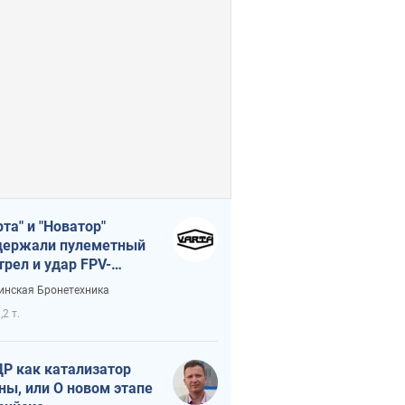
рта" и "Новатор"
ержали пулеметный
трел и удар FPV-
на, сохранив жизнь
инская Бронетехника
церу ВСУ
,2 т.
Р как катализатор
ны, или О новом этапе