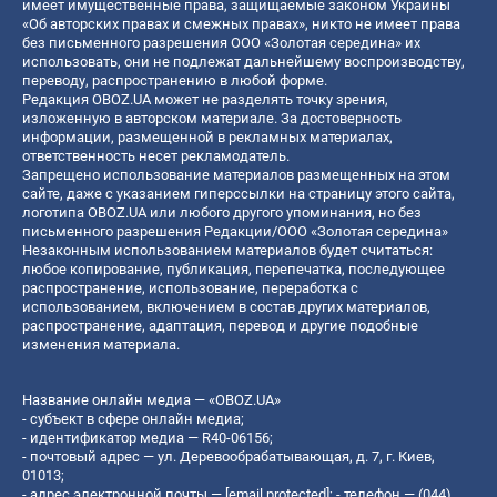
имеет имущественные права, защищаемые законом Украины
«Об авторских правах и смежных правах», никто не имеет права
без письменного разрешения ООО «Золотая середина» их
использовать, они не подлежат дальнейшему воспроизводству,
переводу, распространению в любой форме.
Редакция OBOZ.UA может не разделять точку зрения,
изложенную в авторском материале. За достоверность
информации, размещенной в рекламных материалах,
ответственность несет рекламодатель.
Запрещено использование материалов размещенных на этом
сайте, даже с указанием гиперссылки на страницу этого сайта,
логотипа OBOZ.UA или любого другого упоминания, но без
письменного разрешения Редакции/ООО «Золотая середина»
Незаконным использованием материалов будет считаться:
любое копирование, публикация, перепечатка, последующее
распространение, использование, переработка с
использованием, включением в состав других материалов,
распространение, адаптация, перевод и другие подобные
изменения материала.
Название онлайн медиа — «OBOZ.UA»
- субъект в сфере онлайн медиа;
- идентификатор медиа — R40-06156;
- почтовый адрес — ул. Деревообрабатывающая, д. 7, г. Киев,
01013;
- адрес электронной почты —
[email protected]
; - телефон — (044)