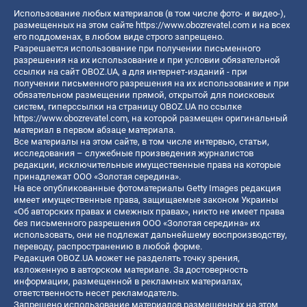
Использование любых материалов (в том числе фото- и видео-),
размещенных на этом сайте
https://www.obozrevatel.com
и на всех
его поддоменах, в любом виде строго запрещено.
Разрешается использование при получении письменного
разрешения на их использование и при условии обязательной
ссылки на сайт OBOZ.UA, а для интернет-изданий - при
получении письменного разрешения на их использование и при
обязательном размещении прямой, открытой для поисковых
систем, гиперссылки на страницу OBOZ.UA по ссылке
https://www.obozrevatel.com
, на которой размещен оригинальный
материал в первом абзаце материала.
Все материалы на этом сайте, в том числе интервью, статьи,
исследования – служебные произведения журналистов
редакции, исключительные имущественные права на которые
принадлежат ООО «Золотая середина».
На все опубликованные фотоматериалы Getty Images редакция
имеет имущественные права, защищаемые законом Украины
«Об авторских правах и смежных правах», никто не имеет права
без письменного разрешения ООО «Золотая середина» их
использовать, они не подлежат дальнейшему воспроизводству,
переводу, распространению в любой форме.
Редакция OBOZ.UA может не разделять точку зрения,
изложенную в авторском материале. За достоверность
информации, размещенной в рекламных материалах,
ответственность несет рекламодатель.
Запрещено использование материалов размещенных на этом