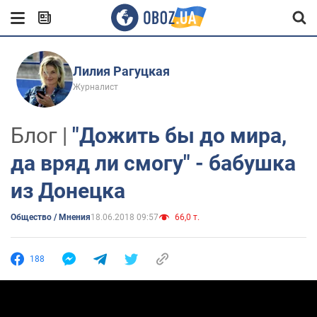
Лилия Рагуцкая
Журналист
Блог |
"Дожить бы до мира,
да вряд ли смогу" - бабушка
из Донецка
Общество / Мнения
18.06.2018 09:57
66,0 т.
188