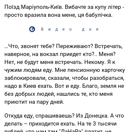
Поїзд Маріуполь-Київ. Вибачте за купу літер -
просто вразила вона мене, ця бабулічка.
Видео дня
…Что, звонят тебе? Переживают? Встречать,
наверное, на вокзал приедет кто?.. Меня?
Нет, не будут меня встречать. Некому. Я к
чужим людям еду. Мне пенсионную карточку
заблокировали, сказали, чтобы разобраться,
надо в Киев ехать. Вот и еду. Благо, земля не
без добрых людей, нашлись те, кто меня
приютит на пару дней.
Откуда еду, спрашиваешь? Из Донецка. А что
делать – приходится ехать. На те 3 тысячи
рублей, что нам там "ДэНэРэ" платит, не