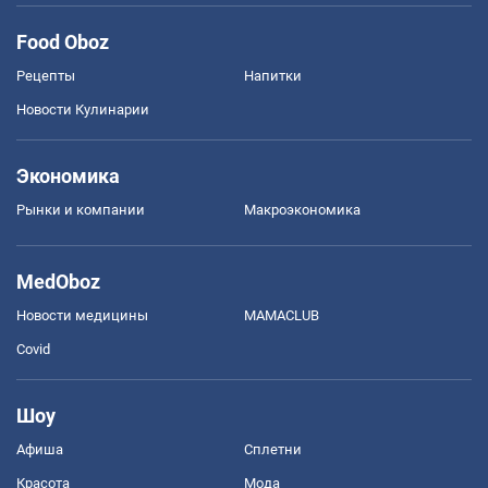
Food Oboz
Рецепты
Напитки
Новости Кулинарии
Экономика
Рынки и компании
Mакроэкономика
MedOboz
Новости медицины
MAMACLUB
Covid
Шоу
Афиша
Сплетни
Красота
Мода