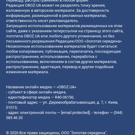
переводу, распространению в любой форме.
Редакция OBOZ.UA может не разделять точку зрения,
изложенную в авторском материале. За достоверность
информации, размещенной в рекламных материалах,
ответственность несет рекламодатель.
Запрещено использование материалов размещенных на этом
сайте, даже с указанием гиперссылки на страницу этого сайта,
логотипа OBOZ.UA или любого другого упоминания, но без
письменного разрешения Редакции/ООО «Золотая середина»
Незаконным использованием материалов будет считаться:
любое копирование, публикация, перепечатка, последующее
распространение, использование, переработка с
использованием, включением в состав других материалов,
распространение, адаптация, перевод и другие подобные
изменения материала.
Название онлайн медиа — «OBOZ.UA»
- субъект в сфере онлайн медиа;
- идентификатор медиа — R40-06156;
- почтовый адрес — ул. Деревообрабатывающая, д. 7, г. Киев,
01013;
- адрес электронной почты —
[email protected]
; - телефон — (044)
585 46 20
© 2026 Все права защищены, ООО "Золотая середина".