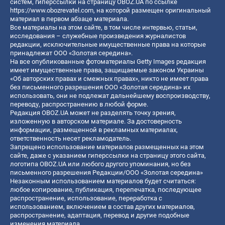
систем, гиперссылки на страницу OBOZ.UA по ссылке
https://www.obozrevatel.com
, на которой размещен оригинальный
материал в первом абзаце материала.
Все материалы на этом сайте, в том числе интервью, статьи,
исследования – служебные произведения журналистов
редакции, исключительные имущественные права на которые
принадлежат ООО «Золотая середина».
На все опубликованные фотоматериалы Getty Images редакция
имеет имущественные права, защищаемые законом Украины
«Об авторских правах и смежных правах», никто не имеет права
без письменного разрешения ООО «Золотая середина» их
использовать, они не подлежат дальнейшему воспроизводству,
переводу, распространению в любой форме.
Редакция OBOZ.UA может не разделять точку зрения,
изложенную в авторском материале. За достоверность
информации, размещенной в рекламных материалах,
ответственность несет рекламодатель.
Запрещено использование материалов размещенных на этом
сайте, даже с указанием гиперссылки на страницу этого сайта,
логотипа OBOZ.UA или любого другого упоминания, но без
письменного разрешения Редакции/ООО «Золотая середина»
Незаконным использованием материалов будет считаться:
любое копирование, публикация, перепечатка, последующее
распространение, использование, переработка с
использованием, включением в состав других материалов,
распространение, адаптация, перевод и другие подобные
изменения материала.