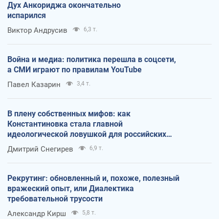
Дух Анкориджа окончательно
испарился
Виктор Андрусив
6,3 т.
Война и медиа: политика перешла в соцсети,
а СМИ играют по правилам YouTube
Павел Казарин
3,4 т.
В плену собственных мифов: как
Константиновка стала главной
идеологической ловушкой для российских
оккупантов
Дмитрий Снегирев
6,9 т.
Рекрутинг: обновленный и, похоже, полезный
вражеский опыт, или Диалектика
требовательной трусости
Александр Кирш
5,8 т.