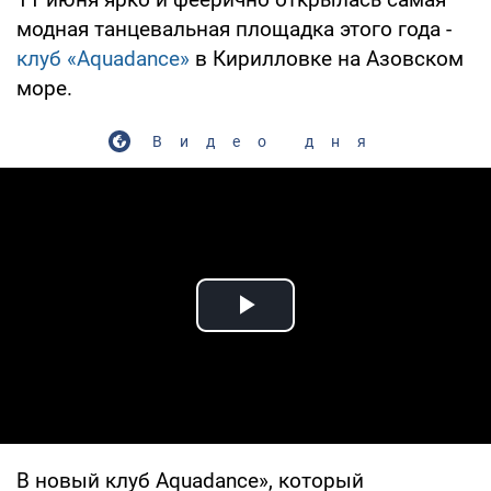
модная танцевальная площадка этого года -
клуб «Aquadance»
в Кирилловке на Азовском
море.
Видео дня
Play Video
В новый клуб Aquadance», который