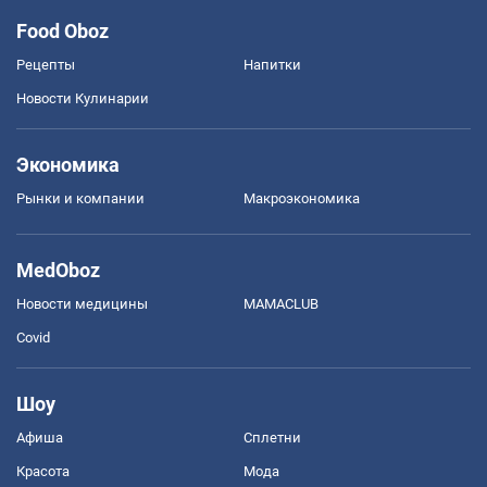
Food Oboz
Рецепты
Напитки
Новости Кулинарии
Экономика
Рынки и компании
Mакроэкономика
MedOboz
Новости медицины
MAMACLUB
Covid
Шоу
Афиша
Сплетни
Красота
Мода