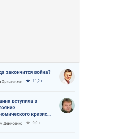
да закончится война?
11,2 т.
 Христензен
аина вступила в
тояние
номического кризиса.
ь ли свет в конце
9,0 т.
м Денисенко
неля?