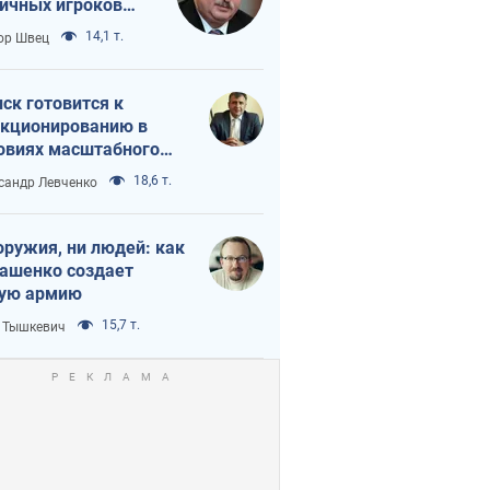
ичных игроков
 тайный план
14,1 т.
ор Швец
мпа и Путина?
ск готовится к
кционированию в
овиях масштабного
нного кризиса
18,6 т.
сандр Левченко
оружия, ни людей: как
ашенко создает
ую армию
15,7 т.
 Тышкевич