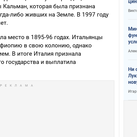
цин
 Кальман, которая была признана
или
Викт
гда-либо живших на Земле. В 1997 году
Тра
ет.
Мин
фун
ла место в 1895-96 годах. Итальянцы
усл
Эфиопию в свою колонию, однако
вое
Алек
ем. В итоге Италия признала
о государства и выплатила
Ни 
Лук
нов
Игар