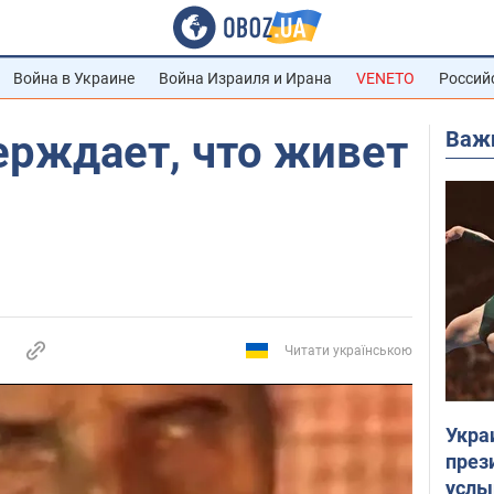
Война в Украине
Война Израиля и Ирана
VENETO
Россий
Важ
ерждает, что живет
Читати українською
Укра
през
услы