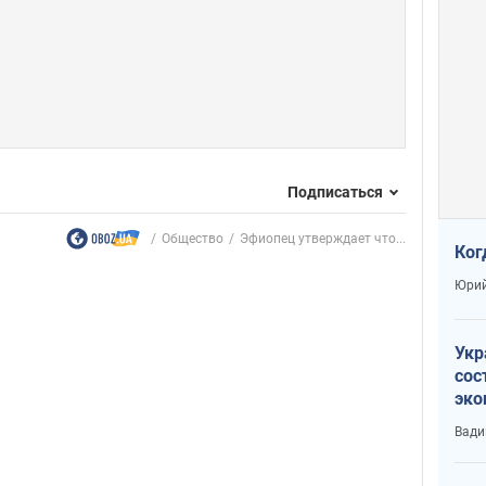
Подписаться
Общество
Эфиопец утверждает что...
Ког
Юрий
Укр
сос
эко
Ест
Вади
тун