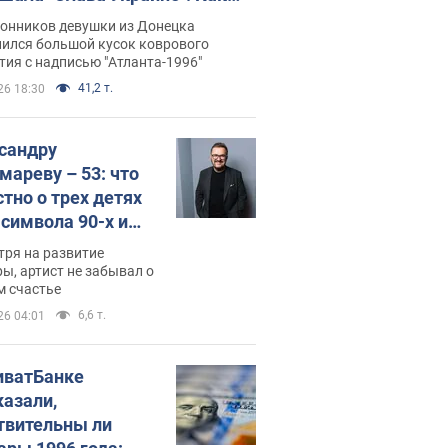
илась судьба Подкопаевой,
лонников девушки из Донецка
рая 30 лет назад завоевала
нился большой кусок коврового
ия с надписью "Атланта-1996"
ото" Олимпиады
41,2 т.
26 18:30
сандру
мареву – 53: что
стно о трех детях
-символа 90-х и
они выглядят
тря на развитие
ы, артист не забывал о
м счастье
6,6 т.
26 04:01
иватБанке
казали,
твительны ли