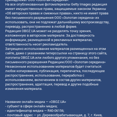
На все опубликованные фотоматериалы Getty Images редакция
имеет имущественные права, защищаемые законом Украины
«Об авторских правах и смежных правах», никто не имеет права
без письменного разрешения ООО «Золотая середина» их
использовать, они не подлежат дальнейшему воспроизводству,
переводу, распространению в любой форме.
Редакция OBOZ.UA может не разделять точку зрения,
изложенную в авторском материале. За достоверность
информации, размещенной в рекламных материалах,
ответственность несет рекламодатель.
Запрещено использование материалов размещенных на этом
сайте, даже с указанием гиперссылки на страницу этого сайта,
логотипа OBOZ.UA или любого другого упоминания, но без
письменного разрешения Редакции/ООО «Золотая середина»
Незаконным использованием материалов будет считаться:
любое копирование, публикация, перепечатка, последующее
распространение, использование, переработка с
использованием, включением в состав других материалов,
распространение, адаптация, перевод и другие подобные
изменения материала.
Название онлайн медиа — «OBOZ.UA»
- субъект в сфере онлайн медиа;
- идентификатор медиа — R40-06156;
- почтовый адрес — ул. Деревообрабатывающая, д. 7, г. Киев,