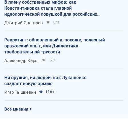
В плену собственных мифов: как
Константиновка стала главной
идеологической ловушкой для российских
оккупантов
Дмитрий Снегирев
1,7 т.
Рекрутинг: обновленный и, похоже, полезный
вражеский опыт, или Диалектика
требовательной трусости
Александр Кирш
1,7 т.
Ни оружия, ни людей: как Лукашенко
создает новую армию
Игар Тышкевич
16,6 т.
Все мнения