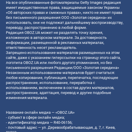
На все опубликованные фотоматериалы Getty Images редакция
имеет имущественные права, защищаемые законом Украины
«Об авторских правах и смежных правах», никто не имеет права
без письменного разрешения ООО «Золотая середина» их
использовать, они не подлежат дальнейшему воспроизводству,
переводу, распространению в любой форме.
Редакция OBOZ.UA может не разделять точку зрения,
изложенную в авторском материале. За достоверность
информации, размещенной в рекламных материалах,
ответственность несет рекламодатель.
Запрещено использование материалов размещенных на этом
сайте, даже с указанием гиперссылки на страницу этого сайта,
логотипа OBOZ.UA или любого другого упоминания, но без
письменного разрешения Редакции/ООО «Золотая середина»
Незаконным использованием материалов будет считаться:
любое копирование, публикация, перепечатка, последующее
распространение, использование, переработка с
использованием, включением в состав других материалов,
распространение, адаптация, перевод и другие подобные
изменения материала.
Название онлайн медиа — «OBOZ.UA»
- субъект в сфере онлайн медиа;
- идентификатор медиа — R40-06156;
- почтовый адрес — ул. Деревообрабатывающая, д. 7, г. Киев,