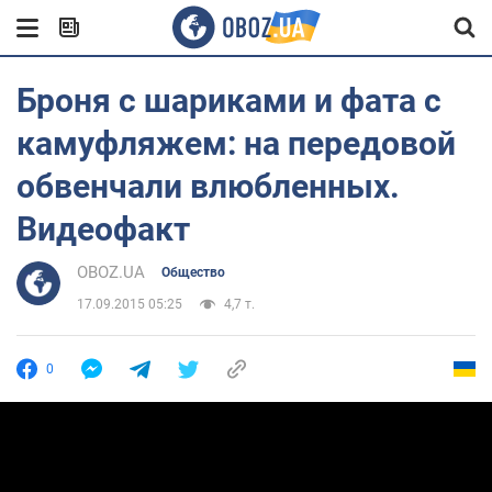
Броня с шариками и фата с
камуфляжем: на передовой
обвенчали влюбленных.
Видеофакт
OBOZ.UA
Общество
17.09.2015 05:25
4,7 т.
0