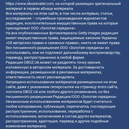
https://www.obozrevatel.com
, на которой размещен оригинальный
материал в первом абзаце материала.
Все материалы на этом сайте, в том числе интервью, статьи,
исследования – служебные произведения журналистов
редакции, исключительные имущественные права на которые
принадлежат ООО «Золотая середина».
На все опубликованные фотоматериалы Getty Images редакция
имеет имущественные права, защищаемые законом Украины
«Об авторских правах и смежных правах», никто не имеет права
без письменного разрешения ООО «Золотая середина» их
использовать, они не подлежат дальнейшему воспроизводству,
переводу, распространению в любой форме.
Редакция OBOZ.UA может не разделять точку зрения,
изложенную в авторском материале. За достоверность
информации, размещенной в рекламных материалах,
ответственность несет рекламодатель.
Запрещено использование материалов размещенных на этом
сайте, даже с указанием гиперссылки на страницу этого сайта,
логотипа OBOZ.UA или любого другого упоминания, но без
письменного разрешения Редакции/ООО «Золотая середина»
Незаконным использованием материалов будет считаться:
любое копирование, публикация, перепечатка, последующее
распространение, использование, переработка с
использованием, включением в состав других материалов,
распространение, адаптация, перевод и другие подобные
изменения материала.