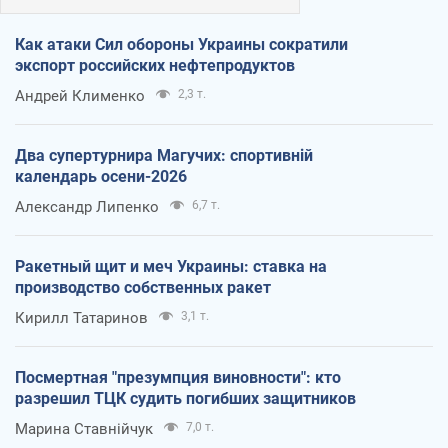
Как атаки Сил обороны Украины сократили
экспорт российских нефтепродуктов
Андрей Клименко
2,3 т.
Два супертурнира Магучих: спортивній
календарь осени-2026
Александр Липенко
6,7 т.
Ракетный щит и меч Украины: ставка на
производство собственных ракет
Кирилл Татаринов
3,1 т.
Посмертная "презумпция виновности": кто
разрешил ТЦК судить погибших защитников
Марина Ставнійчук
7,0 т.