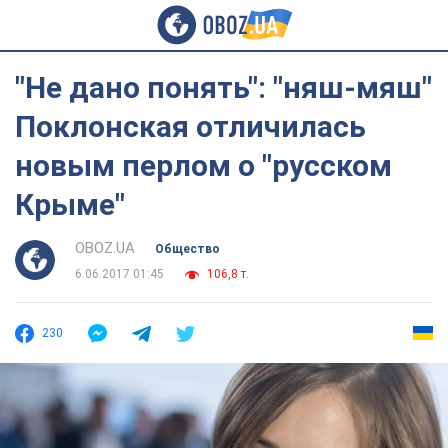
"Не дано понять": "няш-мяш"
Поклонская отличилась
новым перлом о "русском
Крыме"
OBOZ.UA
Общество
6.06.2017 01:45
106,8 т.
230