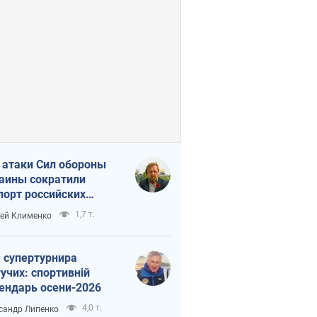
 атаки Сил обороны
аины сократили
порт российских
тепродуктов
1,7 т.
ей Клименко
 супертурнира
учих: спортивній
ендарь осени-2026
4,0 т.
сандр Липенко