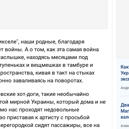
икселе", наши родные, благодаря
т войны. А о том, как эта самая война
наслышке, находясь месяцами под
тупеньках и вещмешках в тамбуре и
Как
остранства, кивая в такт на стыках
Укр
экс
онно заваливаясь на поворотах.
неф
Андр
вские хот-доги, такие необычайно
 той мирной Украины, который дома и не
Два
имо нас проходят недовольные
Маг
о приставая к артисту с просьбой
кал
перегородкой сидят пассажиры, все на
Алек