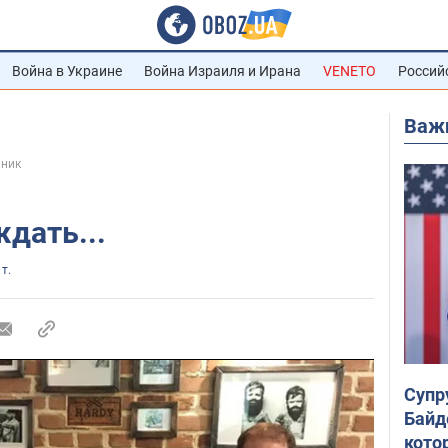
Война в Украине
Война Израиля и Ирана
VENETO
Россий
Важ
нник
дать...
 т.
Супр
Байд
кото