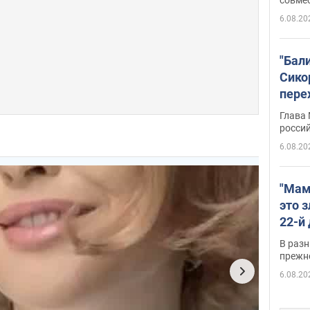
6.08.20
"Бал
Сико
пере
Укра
Глава
росси
6.08.20
"Мам
это 
22-й
масс
В разн
возв
прежн
виде
6.08.20