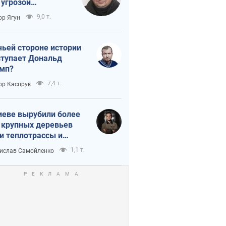
 угрозой
тическая
9,0 т.
ор Ягун
истика
чьей стороне истории
тупает Дональд
мп?
7,4 т.
ор Каспрук
иеве вырубили более
 крупных деревьев
и теплотрассы и
реки Генплану
1,1 т.
ислав Самойленко