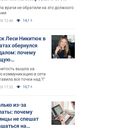
ессивном" раке
а врачи не обратили на это должного
ния
14,1 т.
26 12:46
ск Леси Никитюк в
атах обернулся
далом: почему
ущую
раведливо
нитость вышла на
йтили
ю коммуникацию в сети
тавила все точки над "i"
10,7 т.
26 17:32
олько из-за
латы: почему
инцы не спешат
ашаться на