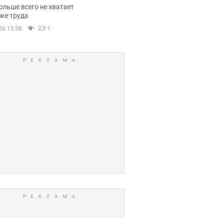
нсии
ольше всего не хватает
ке труда
2,9 т.
26 15:38