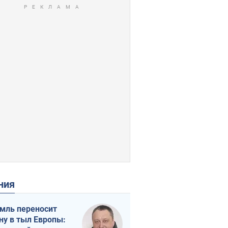
ения
мль переносит
ну в тыл Европы: