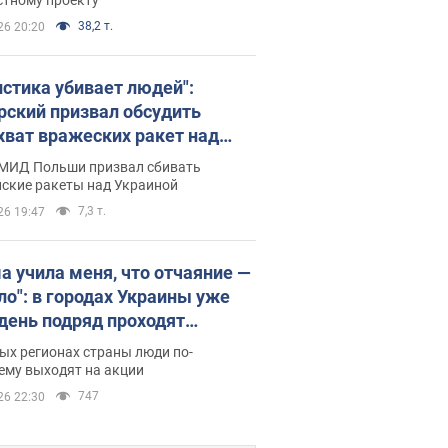
38,2 т.
26 20:20
истика убивает людей":
рский призвал обсудить
хват вражеских ракет над
иной
 МИД Польши призвал сбивать
йские ракеты над Украиной
7,3 т.
26 19:47
а учила меня, что отчаяние —
зло": в городах Украины уже
 день подряд проходят
овые митинги за
ых регионах страны люди по-
ращение Федорова. Фото и
ему выходят на акции
о
747
26 22:30