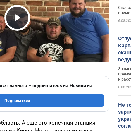
"агр
Сначал
внима
6.08.20
Play Video
Отпу
Карп
скан
вед
несп
Знаме
захе
пряму
и расс
рсе главного – подпишитесь на Новини на
6.08.20
Подписаться
Не т
зарп
укра
бласть. А ещё это конечная станция
согл
ти из Киева. Ну это если вам вдруг