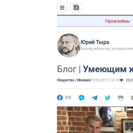
Герои войны
Юрий Тыра
Блогер, волонтер, путешестве
Блог |
Умеющим ж
Общество / Мнения
19.06.2017 12:19
29,3
376