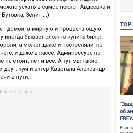
можно уехать в самое пекло - Авдеевка и
Бутовка, Зенит ...)
TO
ее - домой, в мирную и процветающую
у иногда бывает сложно купить билет.
ороли, а может даже и постреляли, не
нете, и даже в кассе. Админресурс не
 не стоит, нет и все. А тут мы такие
и друг, кум и актёр Квартала Александр
очи в пути.
"Защ
об а
FREY
подд
Европ
совме