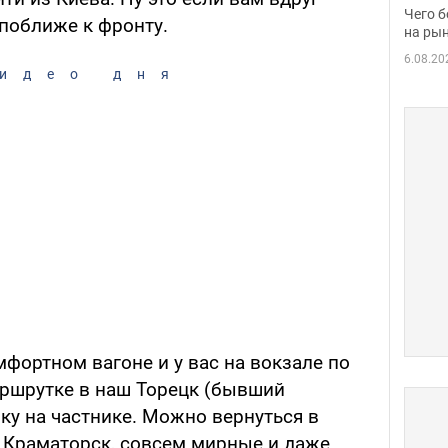
вака
Чего б
 поближе к фронту.
на рын
6.08.20
идео дня
мфортном вагоне и у вас на вокзале по
аршрутке в наш Торецк (бывший
ку на частнике. Можно вернуться в
 Краматорск, совсем мирные и даже