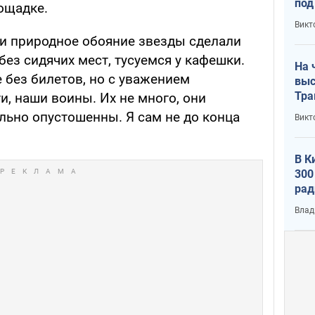
под
ощадке.
кри
Викт
лог
 и природное обояние звезды сделали
 без сидячих мест, тусуемся у кафешки.
На 
е без билетов, но с уважением
выс
Тра
, наши воины. Их не много, они
льно опустошенны. Я сам не до конца
Викт
В К
300
рад
воп
Влад