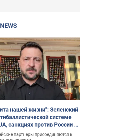
P NEWS
ита нашей жизни": Зеленский
нтибаллистической системе
JA, санкциях против России и
ержке аграриев. Видео
ейские партнеры присоединяются к
стному проекту