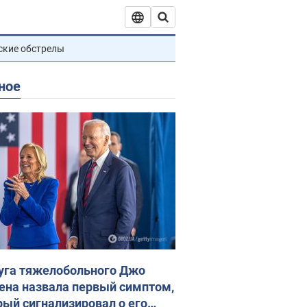
ские обстрелы
ное
уга тяжелобольного Джо
ена назвала первый симптом,
рый сигнализировал о его