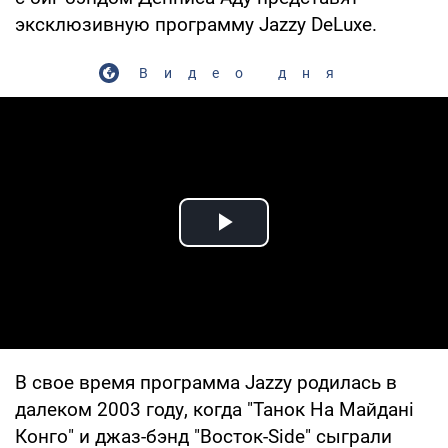
эксклюзивную программу Jazzy DeLuxe.
Видео дня
Play Video
В свое время программа Jazzy родилась в
далеком 2003 году, когда "Танок На Майдані
Конго" и джаз-бэнд "Восток-Side" сыграли