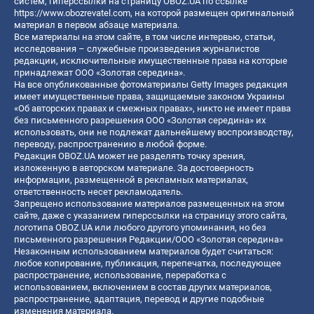
систем, гиперссылки на страницу OBOZ.UA по ссылке
https://www.obozrevatel.com
, на которой размещен оригинальный
материал в первом абзаце материала.
Все материалы на этом сайте, в том числе интервью, статьи,
исследования – служебные произведения журналистов
редакции, исключительные имущественные права на которые
принадлежат ООО «Золотая середина».
На все опубликованные фотоматериалы Getty Images редакция
имеет имущественные права, защищаемые законом Украины
«Об авторских правах и смежных правах», никто не имеет права
без письменного разрешения ООО «Золотая середина» их
использовать, они не подлежат дальнейшему воспроизводству,
переводу, распространению в любой форме.
Редакция OBOZ.UA может не разделять точку зрения,
изложенную в авторском материале. За достоверность
информации, размещенной в рекламных материалах,
ответственность несет рекламодатель.
Запрещено использование материалов размещенных на этом
сайте, даже с указанием гиперссылки на страницу этого сайта,
логотипа OBOZ.UA или любого другого упоминания, но без
письменного разрешения Редакции/ООО «Золотая середина»
Незаконным использованием материалов будет считаться:
любое копирование, публикация, перепечатка, последующее
распространение, использование, переработка с
использованием, включением в состав других материалов,
распространение, адаптация, перевод и другие подобные
изменения материала.