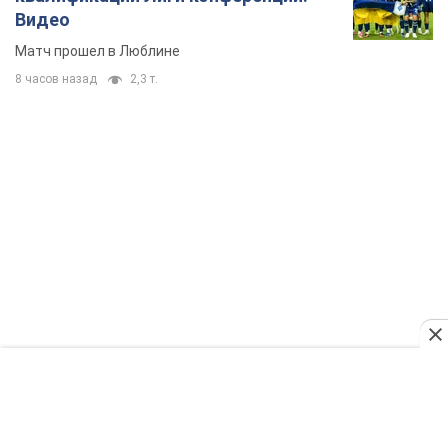
"Защита нашей жизни": Зеленский об
антибаллистической системе FREYJA,
санкциях против России и поддержке аграриев.
Видео
Европейские партнеры присоединяются к совместному
проекту
10 часов назад
73,7 т.
С 1 сентября украинским учителям повысят
зарплаты: Корецкий раскрыл подробности
Одновременно с повышением зарплат педагогам