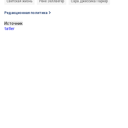
Светская жизнь
Рене Зеллвегер
Сара Джессика Паркер
Редакционная политика
Источник
tatler
Кто из звезд ждет пополнения, а кто развелся - читайте