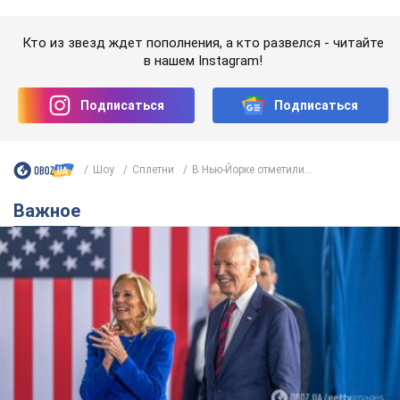
назвала первый симптом, который
сигнализировал о его "агрессивном" раке
Сначала врачи не обратили на это должного внимания
6.08.2026 12:46
16,6 т.
Отпуск Леси Никитюк в Карпатах
обернулся скандалом: почему
ведущую несправедливо захейтили
Знаменитость вышла на прямую
коммуникацию в сети и расставила все точки
над "i"
6.08.2026 17:32
13,2 т.
"Динамо" с победы стартовало в
квалификации Лиги конференций.
Видео
Матч прошел в Люблине