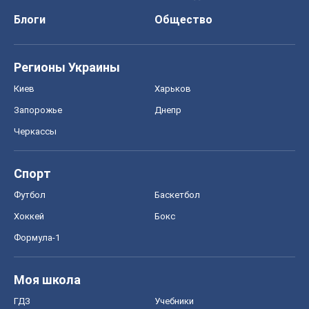
Спорт
Футбол
Баскетбол
Хоккей
Бокс
Формула-1
Моя школа
ГДЗ
Учебники
Онлайн уроки
ДПА
ЗНО
НМТ
СНГ решебники
Авто
Тест Драйв
Электромобили