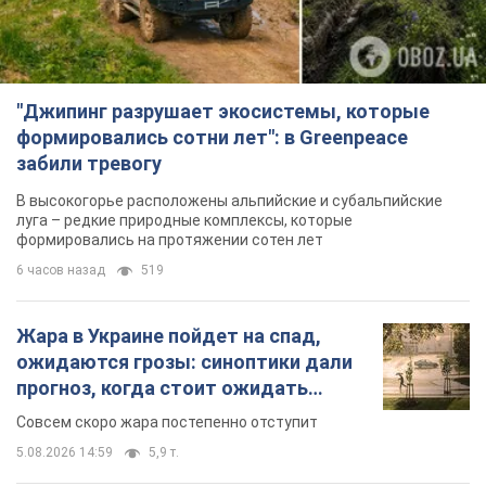
луга – редкие природные комплексы, которые
формировались на протяжении сотен лет
6 часов назад
519
Жара в Украине пойдет на спад,
ожидаются грозы: синоптики дали
прогноз, когда стоит ожидать
изменения погоды
Совсем скоро жара постепенно отступит
5.08.2026 14:59
5,9 т.
"Или, может, я запугана с детства?"
Елена Зарецкая – об убийстве
бабушки-диссидентки Аллы
Горской, критике сына Стуса и
OBOZ.UA встретился с внучкой художницы-
бегстве в Португалию с пятью
диссидентки в Лиссабоне
детьми
5.08.2026 04:00
25,8 т.