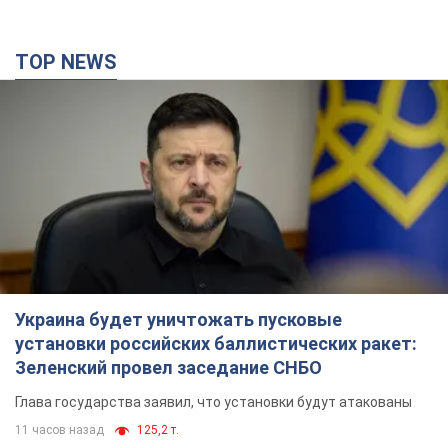
Украина будет уничтожать пусковые
установки российских баллистических ракет:
Зеленский провел заседание СНБО
Глава государства заявил, что установки будут атакованы
11 часов назад
125,2 т.
В июле армия РФ потеряла рекордное
количество БПЛА, лодок и катеров: в
Минобороны обнародовали статистику
В прошлом месяце также выросли потери РФ в живой силе и
танках, а также количество поражений на большом
расстоянии
9 часов назад
4,6 т.