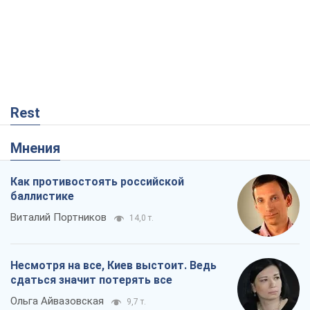
Мнения
Как противостоять российской
баллистике
Виталий Портников
14,0 т.
Несмотря на все, Киев выстоит. Ведь
сдаться значит потерять все
Ольга Айвазовская
9,7 т.
Запад обязан остановить путинский
геноцид украинцев
Леонид Невзлин
2,7 т.