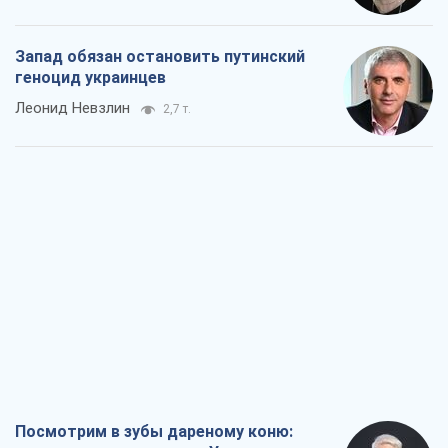
Посмотрим в зубы дареному коню:
придирчиво – о помощи Украине
Александр Кирш
4,9 т.
Между ужасной войной и еще худшим
миром на условиях агрессора, или
Безысходность – тоже оружие России
Алексей Копытько
4,7 т.