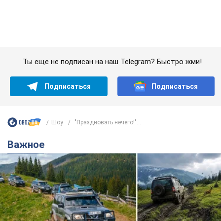
Шоу
"Праздновать нечего!"...
Важное
"Джипинг разрушает экосистемы, которые
формировались сотни лет": в Greenpeace
забили тревогу
В высокогорье расположены альпийские и субальпийские