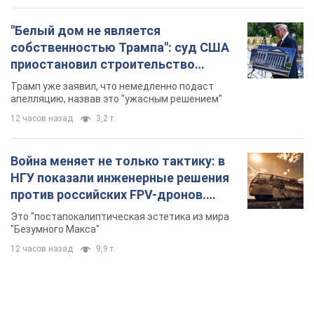
"Белый дом не является
собственностью Трампа": суд США
приостановил строительство
бального зала стоимостью 400 млн
Трамп уже заявил, что немедленно подаст
долларов
апелляцию, назвав это "ужасным решением"
12 часов назад
3,2 т.
Война меняет не только тактику: в
НГУ показали инженерные решения
против российских FPV-дронов.
Фото
Это "постапокалиптическая эстетика из мира
"Безумного Макса"
12 часов назад
9,9 т.