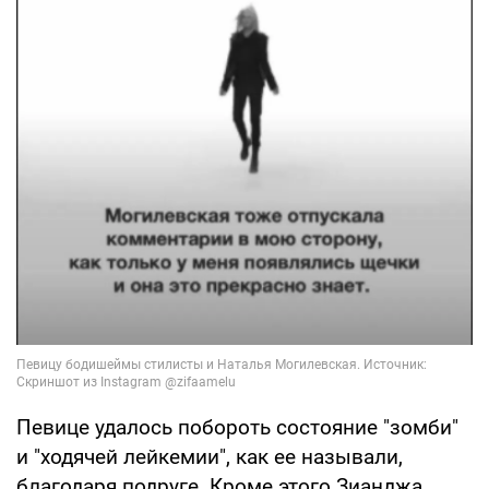
Певице удалось побороть состояние "зомби"
и "ходячей лейкемии", как ее называли,
благодаря подруге. Кроме этого Зианджа