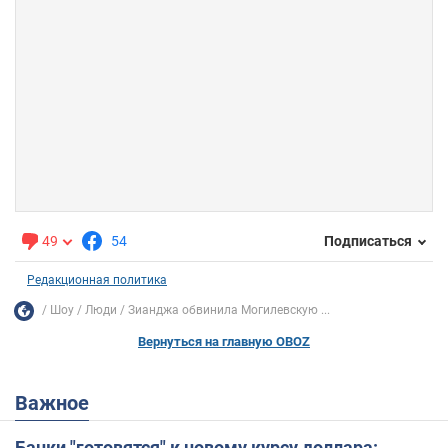
49
54
Подписаться
Редакционная политика
Шоу
Люди
Зианджа обвинила Могилевскую ...
Вернуться на главную OBOZ
Важное
Банки "готовятся" к новому курсу доллара: