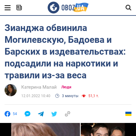
Зианджа обвинила
Могилевскую, Бадоева и
Барских в издевательствах:
подсадили на наркотики и
травили из-за веса
Катерина Малай
Люди
12.01.2022 10:40
3 минуты
51,1 т.
54