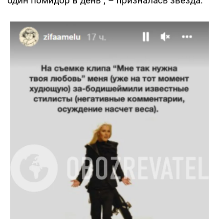
один помидор в день", – призналась звезда.