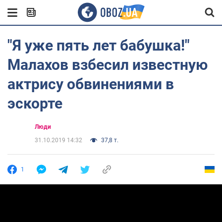
"Я уже пять лет бабушка!"
Малахов взбесил известную
актрису обвинениями в
эскорте
Люди
31.10.2019 14:32
37,8 т.
1