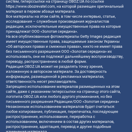
систем, гиперссылки на страницу OBOZ.UA по ссылке
https://www.obozrevatel.com
, на которой размещен оригинальный
материал в первом абзаце материала.
Все материалы на этом сайте, в том числе интервью, статьи,
исследования – служебные произведения журналистов
редакции, исключительные имущественные права на которые
принадлежат ООО «Золотая середина».
На все опубликованные фотоматериалы Getty Images редакция
имеет имущественные права, защищаемые законом Украины
«Об авторских правах и смежных правах», никто не имеет права
без письменного разрешения ООО «Золотая середина» их
использовать, они не подлежат дальнейшему воспроизводству,
переводу, распространению в любой форме.
Редакция OBOZ.UA может не разделять точку зрения,
изложенную в авторском материале. За достоверность
информации, размещенной в рекламных материалах,
ответственность несет рекламодатель.
Запрещено использование материалов размещенных на этом
сайте, даже с указанием гиперссылки на страницу этого сайта,
логотипа OBOZ.UA или любого другого упоминания, но без
письменного разрешения Редакции/ООО «Золотая середина»
Незаконным использованием материалов будет считаться:
любое копирование, публикация, перепечатка, последующее
распространение, использование, переработка с
использованием, включением в состав других материалов,
распространение, адаптация, перевод и другие подобные
изменения материала.