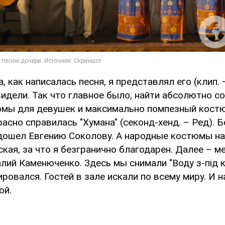
а, как написалась песня, я представлял его (клип. 
видели. Так что главное было, найти абсолютно с
мы для девушек и максимально помпезный костю
сно справилась "Хумана" (секонд-хенд. – Ред). Б
дошел Евгению Соколову. А народные костюмы на
ая, за что я безгранично благодарен. Далее – ме
ий Каменюченко. Здесь мы снимали "Воду з-під кр
ровался. Гостей в зале искали по всему миру. И н
ой.