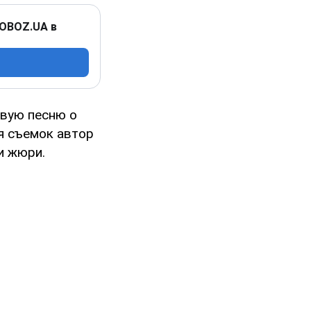
 OBOZ.UA в
вую песню о
ля съемок автор
и жюри.