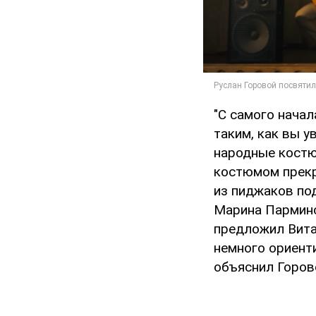
"С самого начал
таким, как вы у
народные костю
костюмом прекра
из пиджаков по
Марина Парминск
предложил Витал
немного ориенти
объяснил Горов