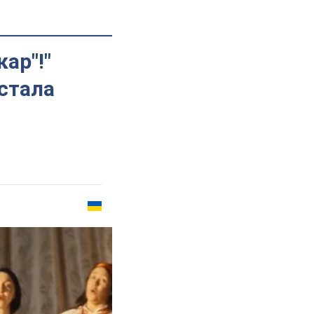
ар"!"
стала