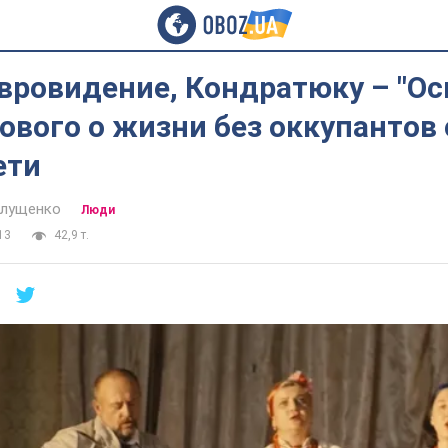
Евровидение, Кондратюку – "Оск
ового о жизни без оккупантов 
ети
алущенко
Люди
13
42,9 т.