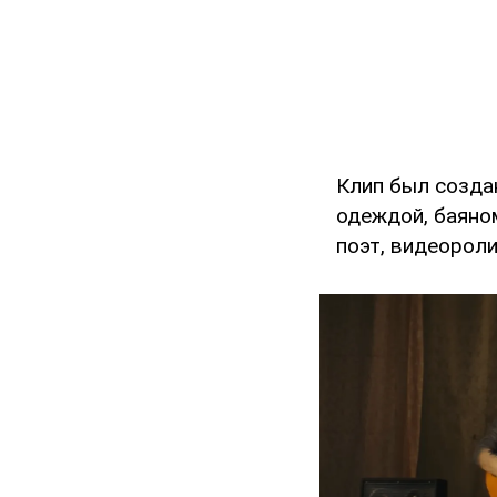
Клип был созда
одеждой, баяно
поэт, видеорол