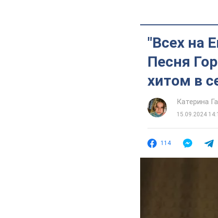
"Всех на 
Песня Гор
хитом в с
Катерина Г
15.09.2024 14:
114