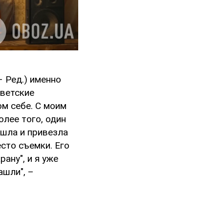
– Ред.) именно
оветские
м себе. С моим
олее того, один
шла и привезла
сто съемки. Его
ану", и я уже
ашли", –