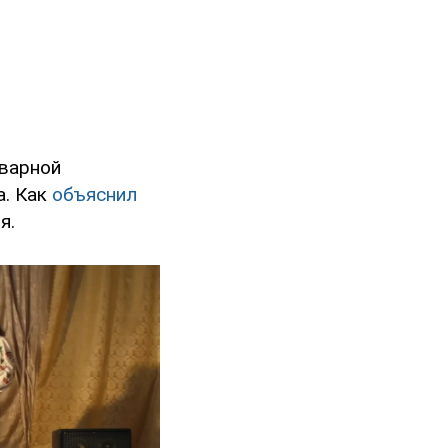
оварной
а. Как
объяснил
я.