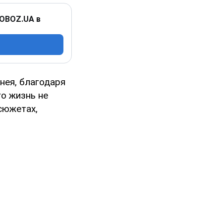
 OBOZ.UA в
снея, благодаря
го жизнь не
сюжетах,