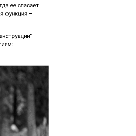
гда ее спасает
ая функция –
енструации"
тиям: