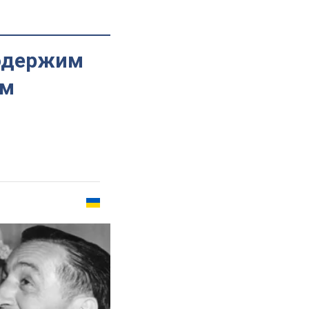
 одержим
ом