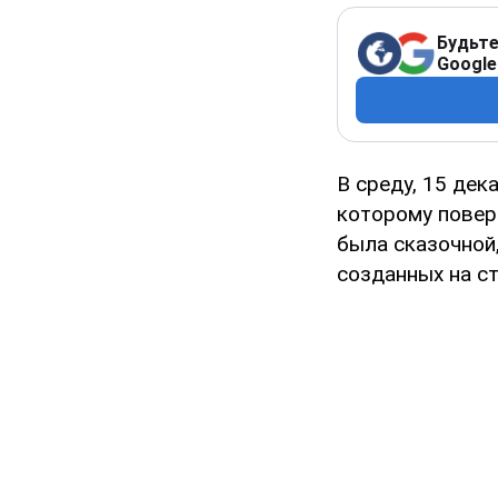
Будьте
Google
В среду, 15 дек
которому повери
была сказочной,
созданных на ст