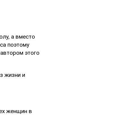
олу, а вместо
уса поэтому
 автором этого
з жизни и
ех женщин в