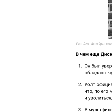
В чем еще Дис
Он был увер
обладают ч
Уолт официа
что, по его
и уволиться
В мультфил