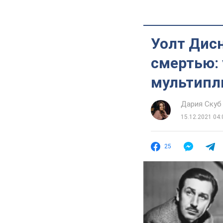
Уолт Дис
смертью:
мультипл
Дария Скуб
15.12.2021 04:
25