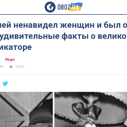
ней ненавидел женщин и был
 удивительные факты о велик
икаторе
Люди
05
12,0 т.