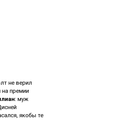
олт не верил
 на премии
илиан
: муж
Дисней
асался, якобы те