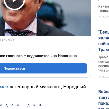
Play Video
Как на
топли
7.08.20
"Бел
явля
собс
Трам
прио
рсе главного – подпишитесь на Новини на
Трамп 
стро
немед
апелля
баль
Подписаться
"ужас
стои
7.08.20
долл
умер
легендарный музыкант, Народный
Войн
такт
пока
идео дня