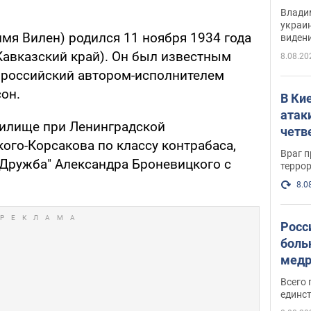
Инте
Владим
украи
мя Вилен) родился 11 ноября 1934 года
виден
партне
Кавказский край). Он был известным
8.08.20
 российский автором-исполнителем
он.
В Ки
атак
чилище при Ленинградской
четв
ого-Корсакова по классу контрабаса,
Враг 
"Дружба" Александра Броневицкого с
терро
8.0
Росс
боль
медр
Всего 
единст