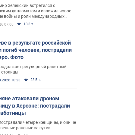
рвью с Безсмертным
ир Зеленский встретился с
нским дипломатом и изложил новое
ие войны и роли международных
ров в борьбе с Россией
13,3 т.
26 07:00
еве в результате российской
и погиб человек, пострадали
еро. Фото
продолжает регулярный ракетный
р столицы
23,5 т.
8.2026 10:23
ияне атаковали дроном
ницу в Херсоне: пострадали
аботницы
пострадали четыре женщины, и они не
венные раненые за сутки