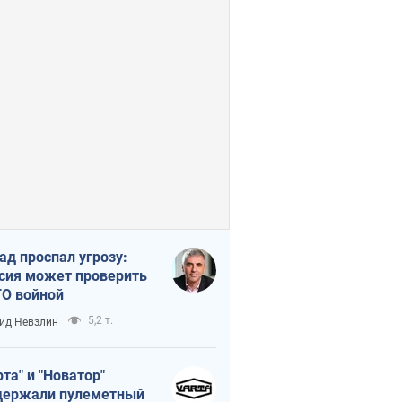
ад проспал угрозу:
сия может проверить
О войной
5,2 т.
ид Невзлин
рта" и "Новатор"
ержали пулеметный