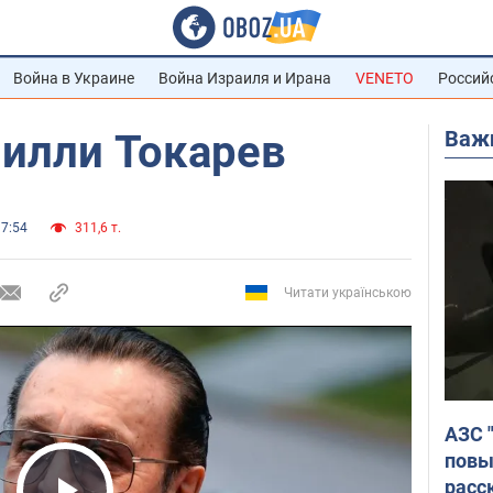
Война в Украине
Война Израиля и Ирана
VENETO
Россий
Важ
Вилли Токарев
17:54
311,6 т.
Читати українською
АЗС 
повы
расс