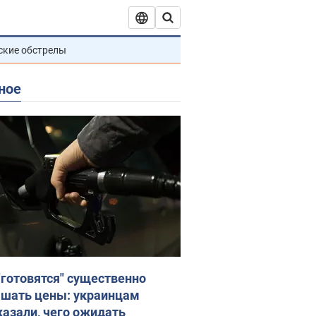
ские обстрелы
ное
"готовятся" существенно
шать цены: украинцам
казали, чего ожидать