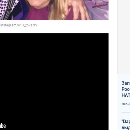
Зап
Рос
НАТ
Леон
"Ва
выд