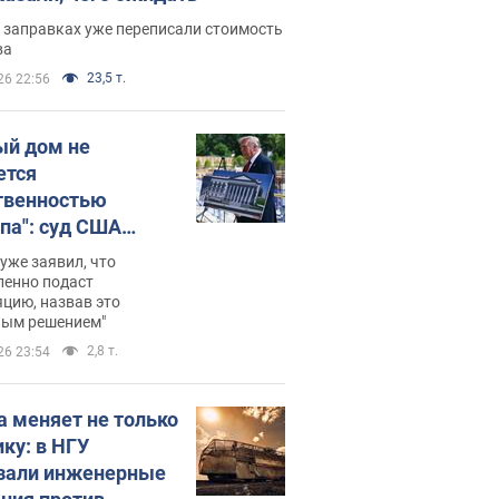
 заправках уже переписали стоимость
ва
23,5 т.
26 22:56
ый дом не
ется
твенностью
па": суд США
становил
уже заявил, что
ительство
ленно подаст
цию, назвав это
ного зала
ным решением"
мостью 400 млн
2,8 т.
26 23:54
аров
а меняет не только
ику: в НГУ
зали инженерные