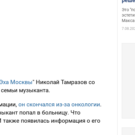
реше
росс
Это "
дрон
эстети
Макса
7.08.20
Эха Москвы
" Николай Тамразов со
 семьи музыканта.
мации,
он скончался из-за онкологии
.
зыкант попал в больницу. Что
И также появилась информация о его