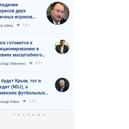
падение
ересов двух
ичных игроков
 тайный план
1,6 т.
ор Швец
мпа и Путина?
ск готовится к
кционированию в
овиях масштабного
нного кризиса
3,3 т.
сандр Левченко
 будет Крым, тот и
едит (NSJ), а
аинских футбольных
овников могут
1,3 т.
сандр Кирш
вать убийцами