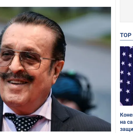
TO
Коне
на с
защи