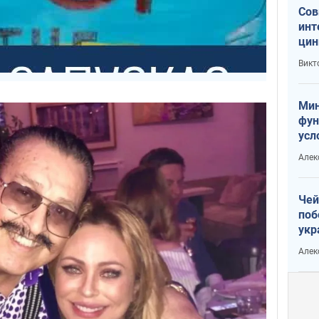
Сов
инт
цин
или
Викт
Тра
Мин
фун
усл
вое
Алек
Чей
поб
укр
чин
Алек
наз