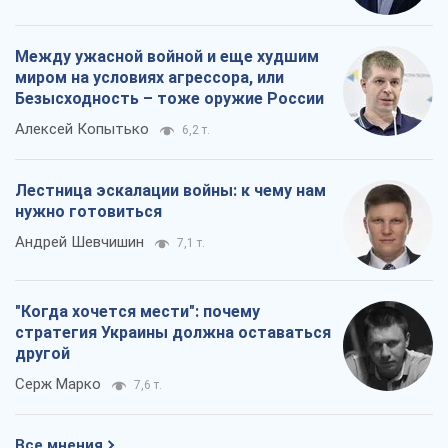
Между ужасной войной и еще худшим
миром на условиях агрессора, или
Безысходность – тоже оружие России
Алексей Копытько
6,2 т.
Лестница эскалации войны: к чему нам
нужно готовиться
Андрей Шевчишин
7,1 т.
"Когда хочется мести": почему
стратегия Украины должна оставаться
другой
Серж Марко
7,6 т.
Все мнения