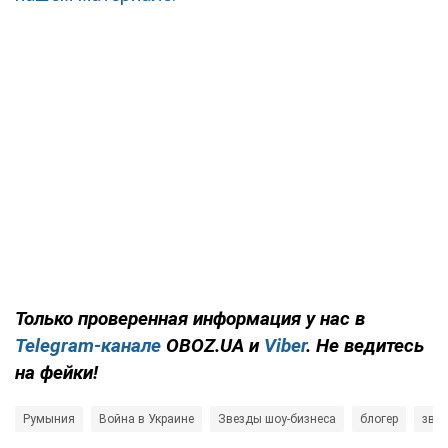
Только проверенная информация у нас в
Telegram-канале
OBOZ.UA и
Viber
. Не ведитесь
на фейки!
Румыния
Война в Украине
Звезды шоу-бизнеса
блогер
зве