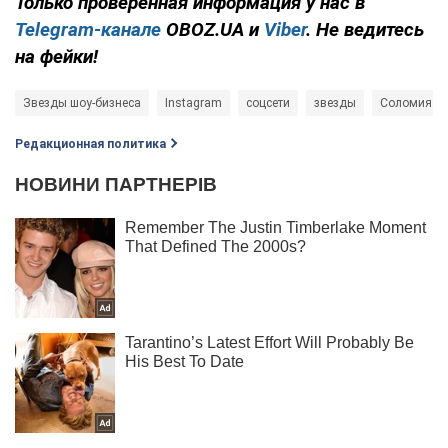
Только
проверенная информация у нас в
Telegram-канале
OBOZ.UA и
Viber
. Не ведитесь
на фейки!
Звезды шоу-бизнеса
Instagram
соцсети
звезды
Соломия О
Редакционная политика