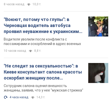
8 часов назад
10,0 т.
"Воюют, потому что глупы": в
Черновцах водитель автобуса
проявил неуважение к украинским
военным и поплатился за это.
Водителя уволили после конфликта с
Видео
пассажирами и оскорблений в адрес военных
10 часов назад
8,8 т.
"Не следит за сексуальностью": в
Киеве консультант салона красоты
оскорбил женщину после
химиотерапии, разгорелся скандал.
Сотрудник салона оценил внешность
Фото
женщины, заявив, что у нее "мужская стрижка"
4 часа назад
14,3 т.