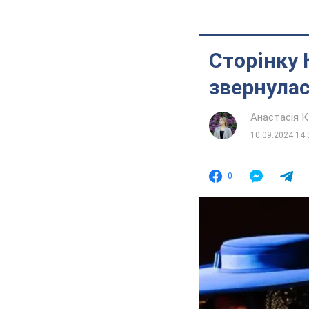
Сторінку 
звернулас
Анастасія К
10.09.2024 14:
0