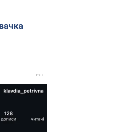
івачка
РУС