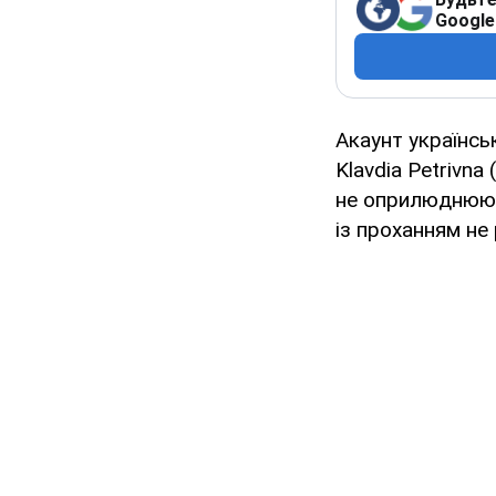
Google
Акаунт українсь
Klavdia Petrivn
не оприлюднюют
із проханням не 