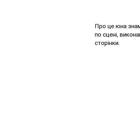
Про це юна знам
по сцені, викон
сторінки.