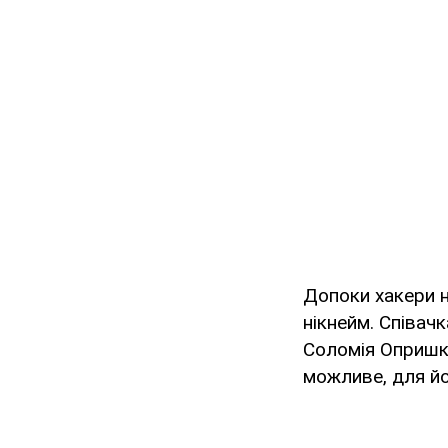
Допоки хакери н
нікнейм. Співач
Соломія Оприш
можливе, для йо