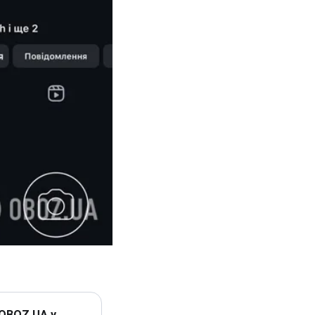
 OBOZ.UA у