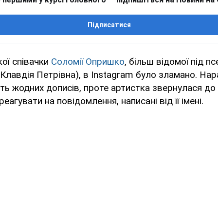
Підписатися
кої співачки
Соломії Опришко
, більш відомої під п
a (Клавдія Петрівна), в Instagram було зламано. На
ь жодних дописів, проте артистка звернулася до
реагувати на повідомлення, написані від її імені.