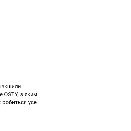
інакшили
е OSTY, з яким
: робиться усе