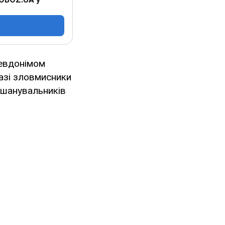
севдонімом
разі зловмисники
 шанувальників