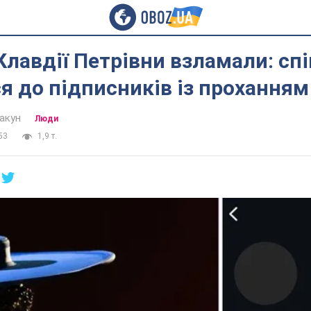
Клавдії Петрівни взламали: сп
я до підписників із проханням
акун
Люди
53
1,9 т.