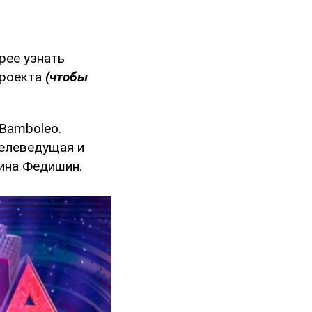
рее узнать
проекта
(чтобы
 Bamboleo.
телеведущая и
рина Федишин.