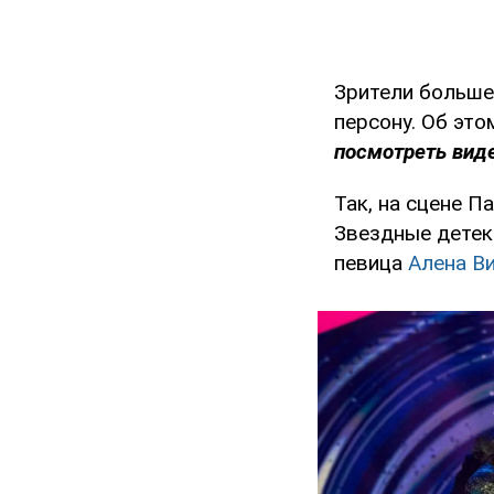
Зрители больше 
персону. Об эт
посмотреть виде
Так, на сцене П
Звездные детек
певица
Алена В