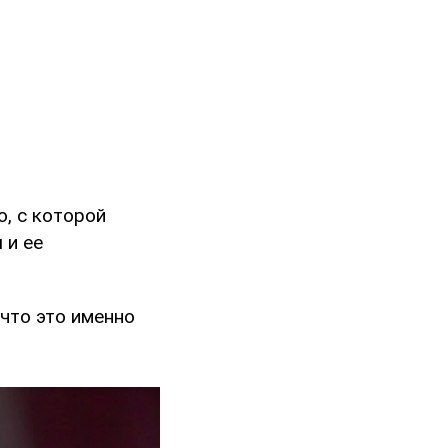
ю, с которой
 и ее
 что это именно