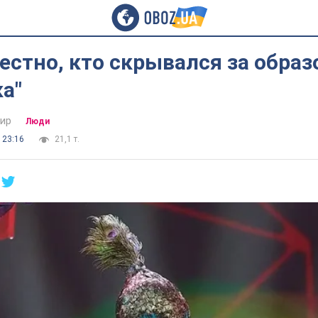
естно, кто скрывался за обра
а"
ир
Люди
 23:16
21,1 т.