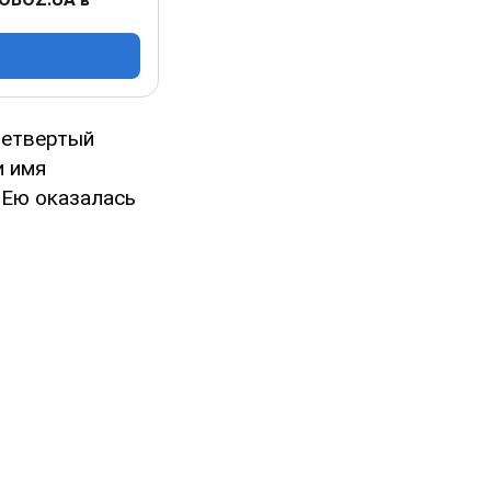
 четвертый
и имя
. Ею оказалась