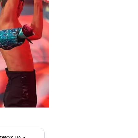
 OBOZ.UA в