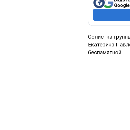
Google
Солистка групп
Екатерина Павле
беспамятной.