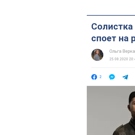
Солистка 
споет на 
Ольга Верк
25.08.2020 20:
2