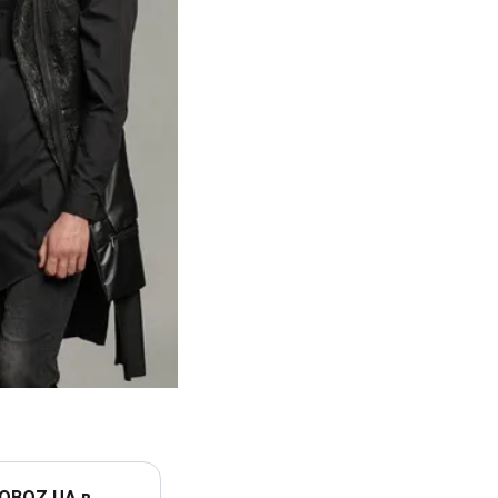
 OBOZ.UA в