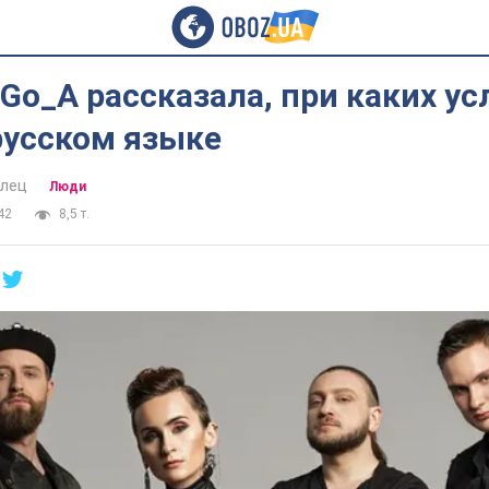
Go_A рассказала, при каких ус
русском языке
алец
Люди
42
8,5 т.