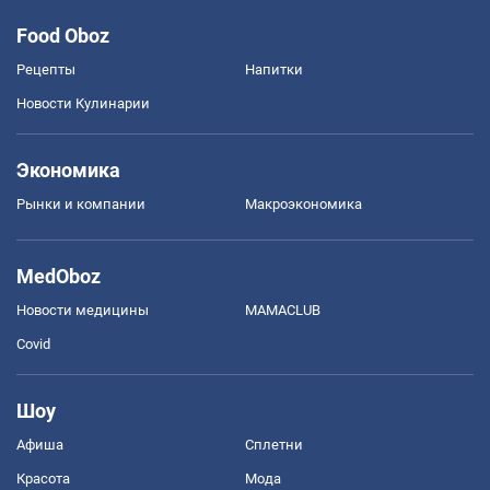
Food Oboz
Рецепты
Напитки
Новости Кулинарии
Экономика
Рынки и компании
Mакроэкономика
MedOboz
Новости медицины
MAMACLUB
Covid
Шоу
Афиша
Сплетни
Красота
Мода