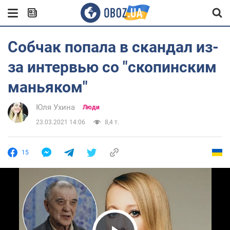
Собчак попала в скандал из-
за интервью со "скопинским
маньяком"
Юля Ухина
Люди
23.03.2021 14:06
8,4 т.
15