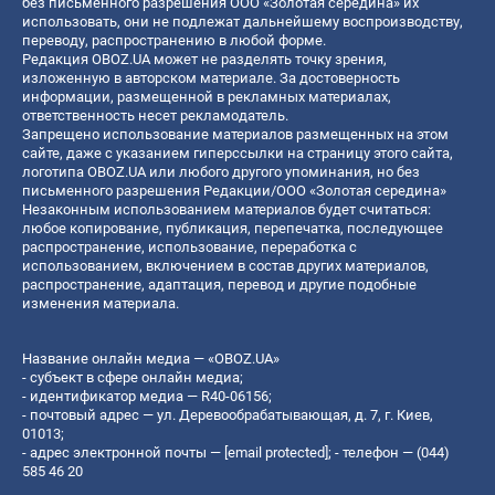
без письменного разрешения ООО «Золотая середина» их
использовать, они не подлежат дальнейшему воспроизводству,
переводу, распространению в любой форме.
Редакция OBOZ.UA может не разделять точку зрения,
изложенную в авторском материале. За достоверность
информации, размещенной в рекламных материалах,
ответственность несет рекламодатель.
Запрещено использование материалов размещенных на этом
сайте, даже с указанием гиперссылки на страницу этого сайта,
логотипа OBOZ.UA или любого другого упоминания, но без
письменного разрешения Редакции/ООО «Золотая середина»
Незаконным использованием материалов будет считаться:
любое копирование, публикация, перепечатка, последующее
распространение, использование, переработка с
использованием, включением в состав других материалов,
распространение, адаптация, перевод и другие подобные
изменения материала.
Название онлайн медиа — «OBOZ.UA»
- субъект в сфере онлайн медиа;
- идентификатор медиа — R40-06156;
- почтовый адрес — ул. Деревообрабатывающая, д. 7, г. Киев,
01013;
- адрес электронной почты —
[email protected]
; - телефон — (044)
585 46 20