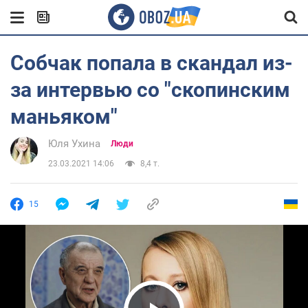
Собчак попала в скандал из-
за интервью со "скопинским
маньяком"
Юля Ухина
Люди
23.03.2021 14:06
8,4 т.
15