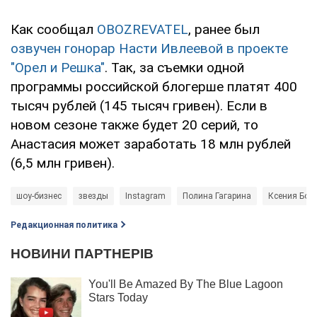
Как сообщал
OBOZREVATEL
, ранее был
озвучен гонорар Насти Ивлеевой в проекте
"Орел и Решка"
. Так, за съемки одной
программы российской блогерше платят 400
тысяч рублей (145 тысяч гривен). Если в
новом сезоне также будет 20 серий, то
Анастасия может заработать 18 млн рублей
(6,5 млн гривен).
шоу-бизнес
звезды
Instagram
Полина Гагарина
Ксения Бор
Редакционная политика