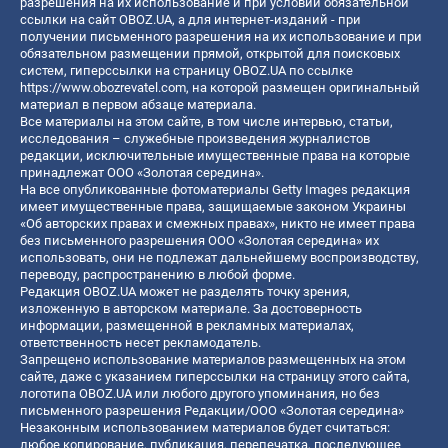
разрешения на их использование и при условии обязательной
ссылки на сайт OBOZ.UA, а для интернет-изданий - при
получении письменного разрешения на их использование и при
обязательном размещении прямой, открытой для поисковых
систем, гиперссылки на страницу OBOZ.UA по ссылке
https://www.obozrevatel.com
, на которой размещен оригинальный
материал в первом абзаце материала.
Все материалы на этом сайте, в том числе интервью, статьи,
исследования – служебные произведения журналистов
редакции, исключительные имущественные права на которые
принадлежат ООО «Золотая середина».
На все опубликованные фотоматериалы Getty Images редакция
имеет имущественные права, защищаемые законом Украины
«Об авторских правах и смежных правах», никто не имеет права
без письменного разрешения ООО «Золотая середина» их
использовать, они не подлежат дальнейшему воспроизводству,
переводу, распространению в любой форме.
Редакция OBOZ.UA может не разделять точку зрения,
изложенную в авторском материале. За достоверность
информации, размещенной в рекламных материалах,
ответственность несет рекламодатель.
Запрещено использование материалов размещенных на этом
сайте, даже с указанием гиперссылки на страницу этого сайта,
логотипа OBOZ.UA или любого другого упоминания, но без
письменного разрешения Редакции/ООО «Золотая середина»
Незаконным использованием материалов будет считаться:
любое копирование, публикация, перепечатка, последующее